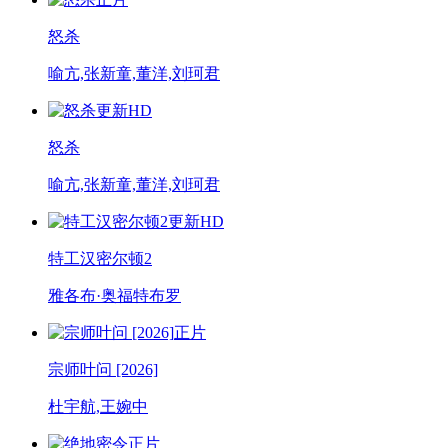
怒杀
喻亢,张新童,董洋,刘珂君
更新HD
怒杀
喻亢,张新童,董洋,刘珂君
更新HD
特工汉密尔顿2
雅各布·奥福特布罗
正片
宗师叶问 [2026]
杜宇航,王婉中
正片