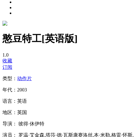
憨豆特工[英语版]
1.0
收藏
订阅
类型：
动作片
年代：
2003
语言：
英语
地区：
英国
导演：
彼得·休伊特
演员：
罗温·艾金森,塔莎·德·瓦斯康赛洛丝,本·米勒,格雷·怀斯,