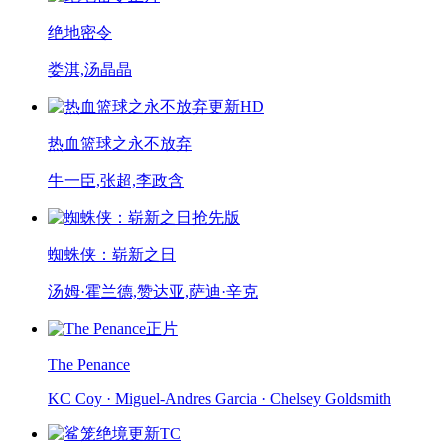
绝地密令
娄淇,汤晶晶
更新HD
热血篮球之永不放弃
牛一臣,张超,李政含
抢先版
蜘蛛侠：崭新之日
汤姆·霍兰德,赞达亚,萨迪·辛克
正片
The Penance
KC Coy · Miguel-Andres Garcia · Chelsey Goldsmith
更新TC