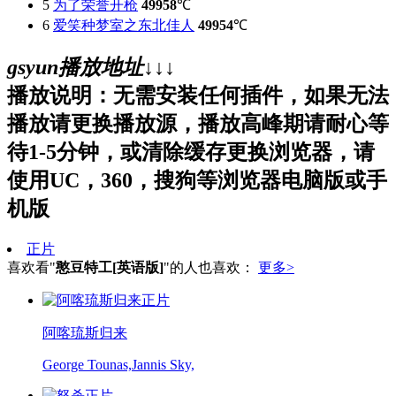
5
为了荣誉开枪
49958
℃
6
爱笑种梦室之东北佳人
49954
℃
gsyun播放地址↓↓↓
播放说明：无需安装任何插件，如果无法
播放请更换播放源，播放高峰期请耐心等
待1-5分钟，或清除缓存更换浏览器，请
使用UC，360，搜狗等浏览器电脑版或手
机版
正片
喜欢看"
憨豆特工[英语版]
"的人也喜欢：
更多>
正片
阿喀琉斯归来
George Tounas,Jannis Sky,
正片