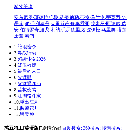
鲨笼绝境
安东尼奥·班德拉斯,路易·曼迪勒,劳拉·马兰洛,蒂莫西·V·
墨菲,耶斯·利奥丹,克里斯蒂娜·奥乔亚,拉米罗·阿隆索,瑞
安·伯特罗奇,迭戈·利纳斯,罗德里戈·波伊松,马里奥·塔东,
唐查·泰南
1.
绝地密令
2.
毒战行动
3.
超级少女2026
4.
破浪救援
5.
最后的末日
6.
火遮眼
7.
火遮眼2025
8.
营救夜莺
9.
江湖格斗家
10.
重出江湖
11.
照殿花开
12.
黑天神
"
憨豆特工[英语版]
"剧情介绍
百度搜索;
360搜索;
搜狗搜索;