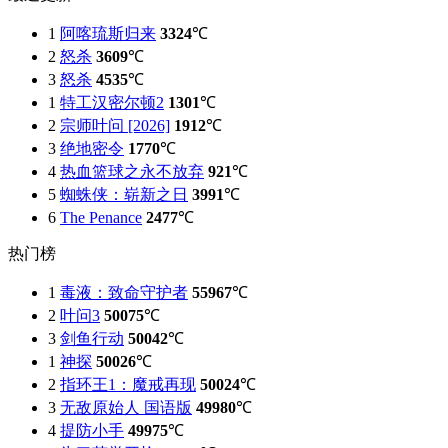
1
阿喀琉斯归来
3324
℃
2
怒杀
3609
℃
3
怒杀
4535
℃
1
特工汉密尔顿2
1301
℃
2
宗师叶问 [2026]
1912
℃
3
绝地密令
1770
℃
4
热血篮球之永不放弃
921
℃
5
蜘蛛侠：崭新之日
3991
℃
6
The Penance
2477
℃
热门榜
1
毒液：致命守护者
55967
℃
2
叶问3
50075
℃
3
剑鱼行动
50042
℃
1
神探
50026
℃
2
指环王1：魔戒再现
50024
℃
3
无敌原始人 国语版
49980
℃
4
提防小手
49975
℃