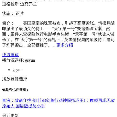
道格拉斯·迈克弗兰
状态：
正片
简介：
英国皇室的珠宝被盗，引起了高度紧张。情报局随
即派出了最顶尖的特工——“天字第一号”去追查珠宝案，然
而，案件未查探险旅行电影半点头绪，“天字第一号”就被人谋
杀了。在“天字第一号”的葬礼上，英国情报局的顶级特工遭到
了炸弹袭击，全部牺牲了。 ...
更多介绍
快速播放
播放源选择:
gsyun
gsyun
播放器源选择
你是否也在
寻找
：
毒液：致命守护者
叶问3
剑鱼行动
神探
指环王1：魔戒再现
无敌
原始人 国语版
提防小手
最近更新