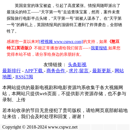
英国皇室的珠宝被盗，引起了高度紧张。情报局随即派出了
最顶尖的特工——“天字第一号”去追查珠宝案，然而，案件未查
探险旅行电影半点头绪，“天字第一号”就被人谋杀了。在“天字第
一号”的葬礼上，英国情报局的顶级特工遭到了炸弹袭击，全部牺
牲了。
感谢您一直以来对
[橙视频 www.cspwz.com]
的支持，如果
《憨豆
特工[英语版]》
不能正常播放请给我们留言---->
我要报错
,如果您
觉得本站不错，请分享给身边的亲朋好友。
友情链接：
头条影视
最新排行
-
APP下载
-
商务合作
-
求片,留言
-
最新更新
-
网站
地图
-
RSS订阅
本网站提供的最新电视剧和电影资源均系收集于各大视频网
站，本网站只提供web页面，不提供影片资源存储，也不参与
录制、上传
若本站收录的节目无意侵犯了贵司版权，请给网页底部邮箱地
址来信，我们会及时处理和回复，谢谢！
Copyright © 2018-2024 www.cspwz.net