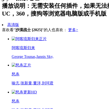
播放说明：无需安装任何插件，如果无法
UC，360，搜狗等浏览器电脑版或手机版
高清版
喜欢看"
沙漠战士 [2025]
"的人也喜欢：
更多>
正片
阿喀琉斯归来
George Tounas,Jannis Sky,
正片
怒杀
喻亢,张新童,董洋,刘珂君
更新HD
怒杀