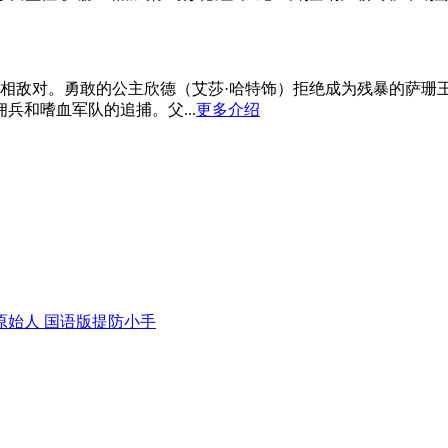
相敌对。勇敢的公主欣德（艾莎·哈特饰）拒绝成为残暴的萨珊
和嗜血军队的追捕。父...
更多介绍
原始人 国语版
提防小手