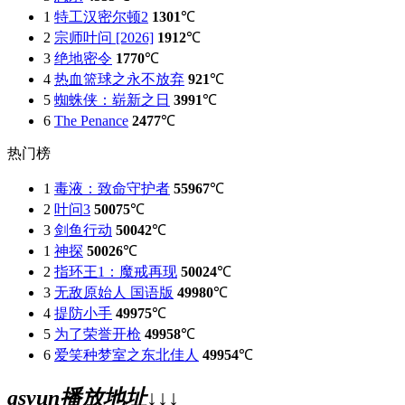
1
特工汉密尔顿2
1301
℃
2
宗师叶问 [2026]
1912
℃
3
绝地密令
1770
℃
4
热血篮球之永不放弃
921
℃
5
蜘蛛侠：崭新之日
3991
℃
6
The Penance
2477
℃
热门榜
1
毒液：致命守护者
55967
℃
2
叶问3
50075
℃
3
剑鱼行动
50042
℃
1
神探
50026
℃
2
指环王1：魔戒再现
50024
℃
3
无敌原始人 国语版
49980
℃
4
提防小手
49975
℃
5
为了荣誉开枪
49958
℃
6
爱笑种梦室之东北佳人
49954
℃
gsyun播放地址↓↓↓