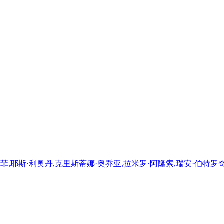
墨菲,耶斯·利奥丹,克里斯蒂娜·奥乔亚,拉米罗·阿隆索,瑞安·伯特罗奇