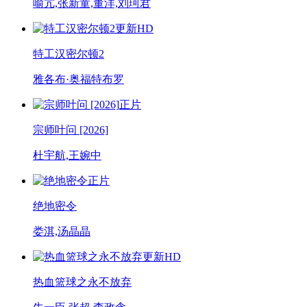
喻亢,张新童,董洋,刘珂君
更新HD
特工汉密尔顿2
雅各布·奥福特布罗
正片
宗师叶问 [2026]
杜宇航,王婉中
正片
绝地密令
娄淇,汤晶晶
更新HD
热血篮球之永不放弃