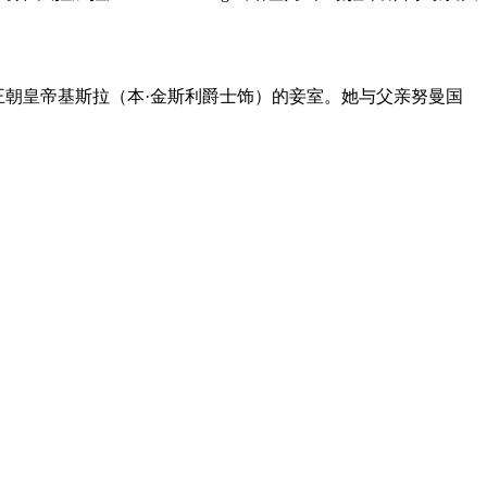
王朝皇帝基斯拉（本·金斯利爵士饰）的妾室。她与父亲努曼国