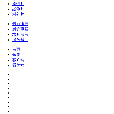
剧情片
战争片
科幻片
最新排行
最近更新
求片留言
播放帮助
首页
短剧
客户端
看美女