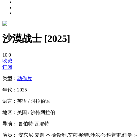
沙漠战士 [2025]
10.0
收藏
订阅
类型：
动作片
年代：
2025
语言：
英语 / 阿拉伯语
地区：
美国 / 沙特阿拉伯
导演：
鲁伯特·瓦耶特
演员：
安东尼·麦凯,本·金斯利,艾莎·哈特,沙尔托·科普雷,纽曼·阿卡