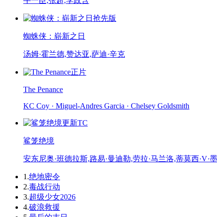
牛一臣,张超,李政含
抢先版
蜘蛛侠：崭新之日
汤姆·霍兰德,赞达亚,萨迪·辛克
正片
The Penance
KC Coy · Miguel-Andres Garcia · Chelsey Goldsmith
更新TC
鲨笼绝境
安东尼奥·班德拉斯,路易·曼迪勒,劳拉·马兰洛,蒂莫西·V·
1.
绝地密令
2.
毒战行动
3.
超级少女2026
4.
破浪救援