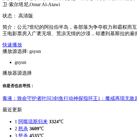
卫·索尔塔尼,Omar Al-Atawi
状态：
高清版
简介：
公元7世纪的阿拉伯半岛，各部落为争夺权力和霸权而互
王电影票房入广袤无垠、荒凉无情的沙漠，却遭到基斯拉的雇佣兵
快速播放
播放源选择:
gsyun
gsyun
播放器源选择
你是否也在
寻找
：
毒液：致命守护者
叶问3
剑鱼行动
神探
指环王1：魔戒再现
无敌
最近更新
1
阿喀琉斯归来
3324
℃
2
怒杀
3609
℃
3
怒杀
4535
℃