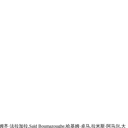
拉加拉,Saïd Boumazoughe,哈基姆·卓马,拉米斯·阿马尔,大