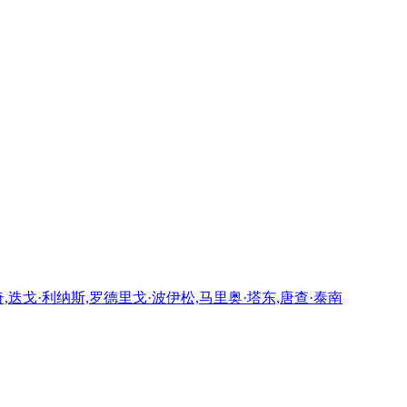
,迭戈·利纳斯,罗德里戈·波伊松,马里奥·塔东,唐查·泰南