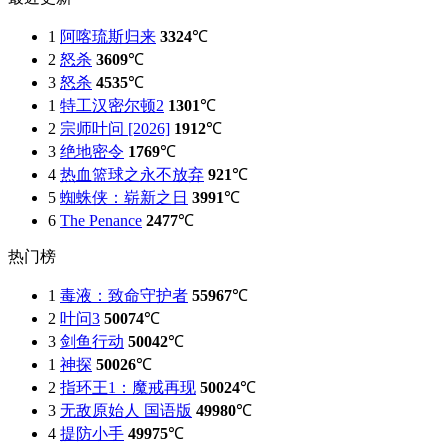
1
阿喀琉斯归来
3324
℃
2
怒杀
3609
℃
3
怒杀
4535
℃
1
特工汉密尔顿2
1301
℃
2
宗师叶问 [2026]
1912
℃
3
绝地密令
1769
℃
4
热血篮球之永不放弃
921
℃
5
蜘蛛侠：崭新之日
3991
℃
6
The Penance
2477
℃
热门榜
1
毒液：致命守护者
55967
℃
2
叶问3
50074
℃
3
剑鱼行动
50042
℃
1
神探
50026
℃
2
指环王1：魔戒再现
50024
℃
3
无敌原始人 国语版
49980
℃
4
提防小手
49975
℃