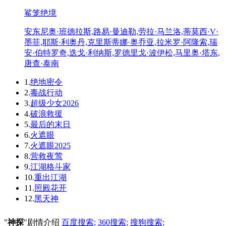
鲨笼绝境
安东尼奥·班德拉斯,路易·曼迪勒,劳拉·马兰洛,蒂莫西·V·
墨菲,耶斯·利奥丹,克里斯蒂娜·奥乔亚,拉米罗·阿隆索,瑞
安·伯特罗奇,迭戈·利纳斯,罗德里戈·波伊松,马里奥·塔东,
唐查·泰南
1.
绝地密令
2.
毒战行动
3.
超级少女2026
4.
破浪救援
5.
最后的末日
6.
火遮眼
7.
火遮眼2025
8.
营救夜莺
9.
江湖格斗家
10.
重出江湖
11.
照殿花开
12.
黑天神
"
神探
"剧情介绍
百度搜索;
360搜索;
搜狗搜索;