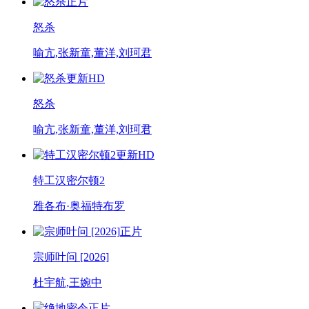
正片
怒杀
喻亢,张新童,董洋,刘珂君
更新HD
怒杀
喻亢,张新童,董洋,刘珂君
更新HD
特工汉密尔顿2
雅各布·奥福特布罗
正片
宗师叶问 [2026]
杜宇航,王婉中
正片