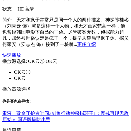
状态：
HD高清
简介：
天才和疯子常常只是同一个人的两种描述。神探陈桂彬
（刘青云 饰）就是这样一个人物，和天才画家梵高一样，他
也曾经韩国电影下自己的耳朵。尽管破案无数，侦探能力超
凡，却终被世俗认定是疯子一个，提早从警局里退了休。探员
何家安（安志杰 饰）接到了一桩棘...
更多介绍
快速播放
播放源选择:
OK云①
OK云
OK云①
OK云
播放器源选择
你是否也在
寻找
：
毒液：致命守护者
叶问3
剑鱼行动
神探
指环王1：魔戒再现
无敌
原始人 国语版
提防小手
最近更新