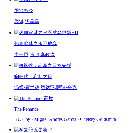
绝地密令
娄淇,汤晶晶
更新HD
热血篮球之永不放弃
牛一臣,张超,李政含
抢先版
蜘蛛侠：崭新之日
汤姆·霍兰德,赞达亚,萨迪·辛克
正片
The Penance
KC Coy · Miguel-Andres Garcia · Chelsey Goldsmith
更新TC