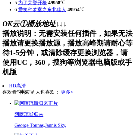
5
为了荣誉开枪
49958
℃
6
爱笑种梦室之东北佳人
49954
℃
OK云①播放地址↓↓↓
播放说明：无需安装任何插件，如果无法
播放请更换播放源，播放高峰期请耐心等
待1-5分钟，或清除缓存更换浏览器，请
使用UC，360，搜狗等浏览器电脑版或手
机版
HD高清
喜欢看"
神探
"的人也喜欢：
更多>
正片
阿喀琉斯归来
George Tounas,Jannis Sky,