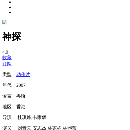
神探
4.0
收藏
订阅
类型：
动作片
年代：
2007
语言：
粤语
地区：
香港
导演：
杜琪峰,韦家辉
演员：
刘青云,安志杰,林家栋,林熙蕾