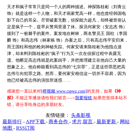
天才和疯子常常只是同一个人的两种描述。神探陈桂彬（刘青云
饰）就是这样一个人物，和天才画家梵高一样，他也曾经韩国电
影下自己的耳朵。尽管破案无数，侦探能力超凡，却终被世俗认
定是疯子一个，提早从警局里退了休。探员何家安（安志杰 饰）
接到了一桩棘手的案件。案发地在树林，两名警员王 国柱（李国
麟 饰）和高志伟（林家栋 饰）办案之后，只有高志伟平安归来，
而王国柱和他的枪则神秘失踪。何家安请来陈桂彬为他指点迷
津，却未料到陈桂彬的“疯子”行为又一次在侦探过程中表露无
遗。他断定高志伟就是此案凶手，并把推理建立在他自己大量的
想象之上。他自称能看到高志伟的“七宗罪”，正是这些罪恶把高
志伟引向犯罪之路。然而，要何家安相信这一切并不容易，因为
他已经被高志伟的演技所迷惑……
感谢您一直以来对
[橙视频 www.cspwz.com]
的支持，如果
《神
探》
不能正常播放请给我们留言---->
我要报错
,如果您觉得本站不
错，请分享给身边的亲朋好友。
友情链接：
头条影视
最新排行
-
APP下载
-
商务合作
-
求片,留言
-
最新更新
-
网站
地图
-
RSS订阅