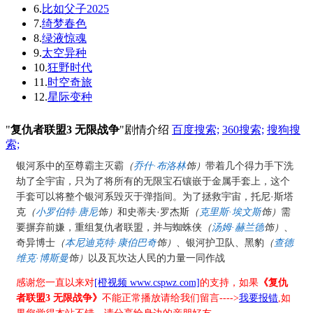
6.
比如父子2025
7.
绮梦春色
8.
绿液惊魂
9.
太空异种
10.
狂野时代
11.
时空奇旅
12.
星际变种
"
复仇者联盟3 无限战争
"剧情介绍
百度搜索;
360搜索;
搜狗搜
索;
银河系中的至尊霸主灭霸
（
乔什·布洛林
饰）
带着几个得力手下洗
劫了全宇宙，只为了将所有的无限宝石镶嵌于金属手套上，这个
手套可以将整个银河系毁灭于弹指间。为了拯救宇宙，托尼·斯塔
克
（
小罗伯特·唐尼
饰）
和史蒂夫·罗杰斯
（
克里斯·埃文斯
饰）
需
要摒弃前嫌，重组复仇者联盟，并与蜘蛛侠
（
汤姆·赫兰德
饰）
、
奇异博士
（
本尼迪克特·康伯巴奇
饰）
、银河护卫队、黑豹
（
查德
维克·博斯曼
饰）
以及瓦坎达人民的力量一同作战
感谢您一直以来对
[橙视频 www.cspwz.com]
的支持，如果
《复仇
者联盟3 无限战争》
不能正常播放请给我们留言---->
我要报错
,如