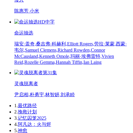
陈惠芳 小米
HD中字
命运抽选
瑞安·盖奇,桑吉弗·科赫利,Elliott Rogers,劳拉·莱蒙,西蒙·
韦尔,Samuel Clemens,Richard Rowden,Connor
McCausland,Kenneth Omole,玛丽·埃弗雷特,Vivien
Reid,Rozelle Gemma,Hannah Tiffin,Ian Laing
第31集
灵魂脱离者
尹启相,朴勇宇,林智妍,刘承睦
1.
最优路径
2.
挽救计划
3.
记忆囚笼2025
4.
阿凡达：火与烬
5.
神愈