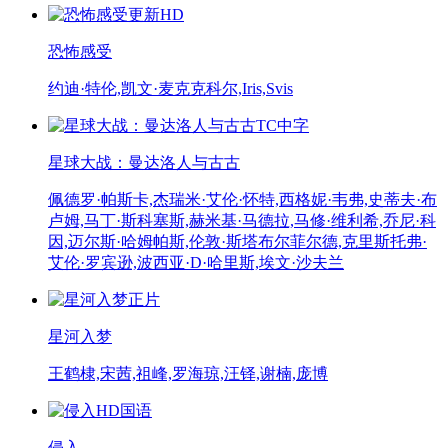
更新HD
恐怖感受
约迪·特伦,凯文·麦克克科尔,Iris,Svis
TC中字
星球大战：曼达洛人与古古
佩德罗·帕斯卡,杰瑞米·艾伦·怀特,西格妮·韦弗,史蒂夫·布
卢姆,马丁·斯科塞斯,赫米基·马德拉,马修·维利希,乔尼·科
因,迈尔斯·哈姆帕斯,伦敦·斯塔布尔菲尔德,克里斯托弗·
艾伦·罗宾逊,波西亚·D·哈里斯,埃文·沙夫兰
正片
星河入梦
王鹤棣,宋茜,祖峰,罗海琼,汪铎,谢楠,庞博
HD国语
侵入