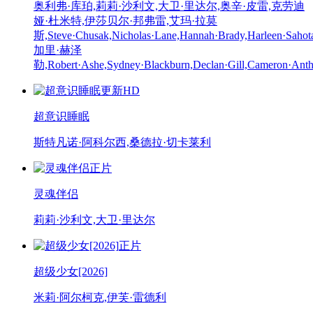
奥利弗·库珀,莉莉·沙利文,大卫·里达尔,奥辛·皮雷,克劳迪
娅·杜米特,伊莎贝尔·邦弗雷,艾玛·拉莫
斯,Steve·Chusak,Nicholas·Lane,Hannah·Brady,Harleen·Sahota,
加里·赫泽
勒,Robert·Ashe,Sydney·Blackburn,Declan·Gill,Cameron·Ant
更新HD
超意识睡眠
斯特凡诺·阿科尔西,桑德拉·切卡莱利
正片
灵魂伴侣
莉莉·沙利文,大卫·里达尔
正片
超级少女[2026]
米莉·阿尔柯克,伊芙·雷德利