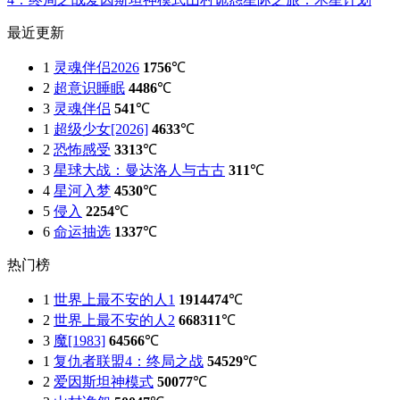
最近更新
1
灵魂伴侣2026
1756
℃
2
超意识睡眠
4486
℃
3
灵魂伴侣
541
℃
1
超级少女[2026]
4633
℃
2
恐怖感受
3313
℃
3
星球大战：曼达洛人与古古
311
℃
4
星河入梦
4530
℃
5
侵入
2254
℃
6
命运抽选
1337
℃
热门榜
1
世界上最不安的人1
1914474
℃
2
世界上最不安的人2
668311
℃
3
魔[1983]
64566
℃
1
复仇者联盟4：终局之战
54529
℃
2
爱因斯坦神模式
50077
℃