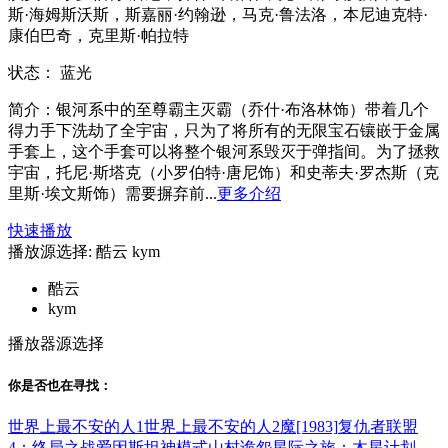
斯·海姆斯沃斯，斯嘉丽·约翰逊，马克·鲁法洛，本尼迪克特·
康伯巴奇，克里斯·帕拉特
状态：
蓝光
简介：
银河系中的至尊霸主灭霸（乔什·布洛林饰）带着几个
得力手下洗劫了全宇宙，只为了将所有的无限宝石镶嵌于金属
手套上，这个手套可以将整个银河系毁灭于弹指间。为了拯救
宇宙，托尼·斯塔克（小罗伯特·唐尼饰）和史蒂夫·罗杰斯（克
里斯·埃文斯饰）需要摒弃前...
更多介绍
快速播放
播放源选择:
酷云
kym
酷云
kym
播放器源选择
你是否也在
寻找
：
世界上最不安的人1
世界上最不安的人2
魔[1983]
复仇者联盟
4：终局之战
爱因斯坦神模式
山村诡怨
星际之旅：木星计划