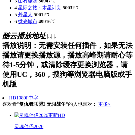
3
山村诡怨
50047
℃
4
星际之旅：木星计划
50032
℃
5
外星人
50012
℃
6
微光城市
49916
℃
酷云播放地址↓↓↓
播放说明：无需安装任何插件，如果无法
播放请更换播放源，播放高峰期请耐心等
待1-5分钟，或清除缓存更换浏览器，请
使用UC，360，搜狗等浏览器电脑版或手
机版
HD1080P中字
喜欢看"
复仇者联盟3 无限战争
"的人也喜欢：
更多>
更新HD
灵魂伴侣2026