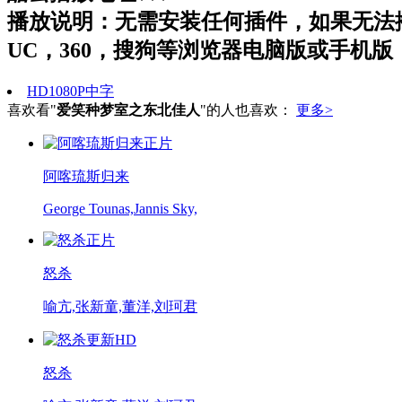
播放说明：无需安装任何插件，如果无法
UC，360，搜狗等浏览器电脑版或手机版
HD1080P中字
喜欢看"
爱笑种梦室之东北佳人
"的人也喜欢：
更多>
正片
阿喀琉斯归来
George Tounas,Jannis Sky,
正片
怒杀
喻亢,张新童,董洋,刘珂君
更新HD
怒杀