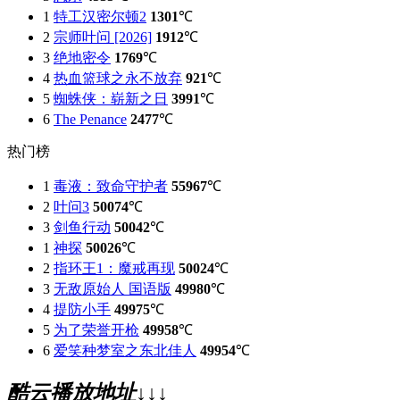
1
特工汉密尔顿2
1301
℃
2
宗师叶问 [2026]
1912
℃
3
绝地密令
1769
℃
4
热血篮球之永不放弃
921
℃
5
蜘蛛侠：崭新之日
3991
℃
6
The Penance
2477
℃
热门榜
1
毒液：致命守护者
55967
℃
2
叶问3
50074
℃
3
剑鱼行动
50042
℃
1
神探
50026
℃
2
指环王1：魔戒再现
50024
℃
3
无敌原始人 国语版
49980
℃
4
提防小手
49975
℃
5
为了荣誉开枪
49958
℃
6
爱笑种梦室之东北佳人
49954
℃
酷云播放地址↓↓↓