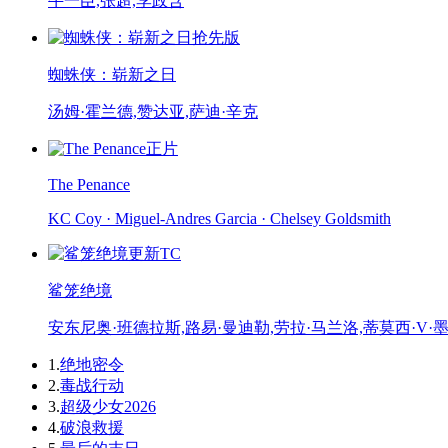
牛一臣,张超,李政含
抢先版
蜘蛛侠：崭新之日
汤姆·霍兰德,赞达亚,萨迪·辛克
正片
The Penance
KC Coy · Miguel-Andres Garcia · Chelsey Goldsmith
更新TC
鲨笼绝境
安东尼奥·班德拉斯,路易·曼迪勒,劳拉·马兰洛,蒂莫西·V·
1.
绝地密令
2.
毒战行动
3.
超级少女2026
4.
破浪救援