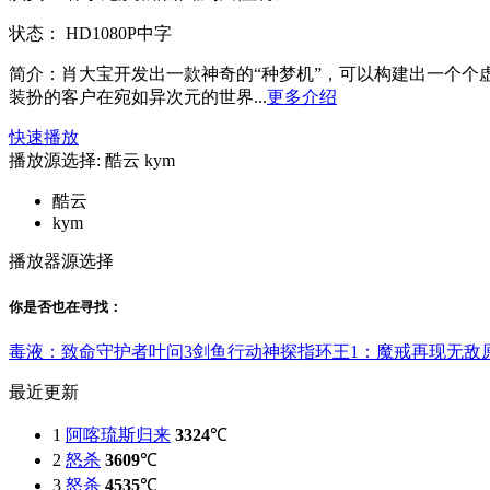
状态：
HD1080P中字
简介：
肖大宝开发出一款神奇的“种梦机”，可以构建出一个个
装扮的客户在宛如异次元的世界...
更多介绍
快速播放
播放源选择:
酷云
kym
酷云
kym
播放器源选择
你是否也在
寻找
：
毒液：致命守护者
叶问3
剑鱼行动
神探
指环王1：魔戒再现
无敌
最近更新
1
阿喀琉斯归来
3324
℃
2
怒杀
3609
℃
3
怒杀
4535
℃