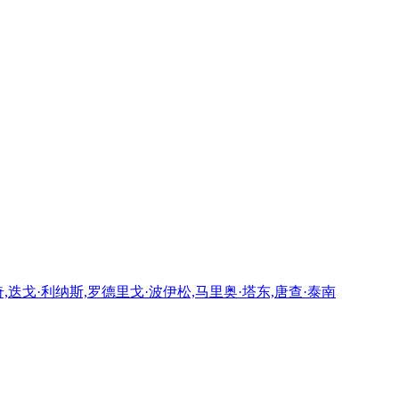
,迭戈·利纳斯,罗德里戈·波伊松,马里奥·塔东,唐查·泰南