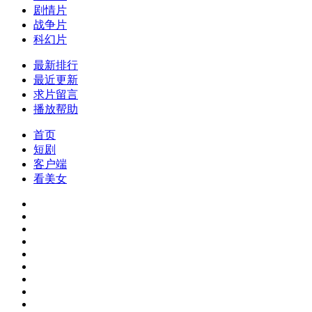
剧情片
战争片
科幻片
最新排行
最近更新
求片留言
播放帮助
首页
短剧
客户端
看美女