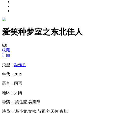
爱笑种梦室之东北佳人
6.0
收藏
订阅
类型：
动作片
年代：
2019
语言：
国语
地区：
大陆
导演：
梁佳豪,吴鹰翔
演员：
释小龙,文松,苗圃,刘天佐,肖旭