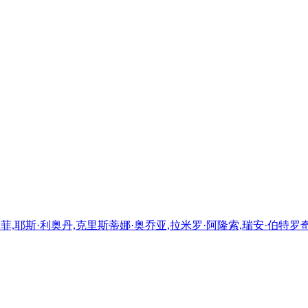
墨菲,耶斯·利奥丹,克里斯蒂娜·奥乔亚,拉米罗·阿隆索,瑞安·伯特罗奇