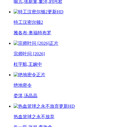
喻亢,张新童,董洋,刘珂君
更新HD
特工汉密尔顿2
雅各布·奥福特布罗
正片
宗师叶问 [2026]
杜宇航,王婉中
正片
绝地密令
娄淇,汤晶晶
更新HD
热血篮球之永不放弃