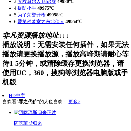
3
无敌原始人 国语版
49980
℃
4
提防小手
49975
℃
5
为了荣誉开枪
49958
℃
6
爱笑种梦室之东北佳人
49954
℃
非凡资源播放地址↓↓↓
播放说明：无需安装任何插件，如果无法
播放请更换播放源，播放高峰期请耐心等
待1-5分钟，或清除缓存更换浏览器，请
使用UC，360，搜狗等浏览器电脑版或手
机版
HD中字
喜欢看"
罪之代价
"的人也喜欢：
更多>
正片
阿喀琉斯归来