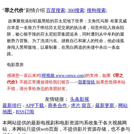
"
罪之代价
"剧情介绍
百度搜索;
360搜索;
搜狗搜索;
故事聚焦洛杉矶最黑暗的芬太尼地下世界：主角托马斯·布莱克威
尔本是一名致力于终结芬太尼交易的执法者，却意外陷入致命陷
阱，被心狠手辣的芬太尼犯罪集团追杀，同时遭到从中牟利的腐
败势力背叛。为了洗清污名、拯救自己和家人的性命，他必须孤
身闯入黑帮腹地，以暴制暴，在黑白两道的夹缝中杀出一条血
路。
电影票房
感谢您一直以来对
[橙视频 www.cspwz.com]
的支持，如果
《罪之
代价》
不能正常播放请给我们留言---->
我要报错
,如果您觉得本站
不错，请分享给身边的亲朋好友。
友情链接：
头条影视
最新排行
-
APP下载
-
商务合作
-
求片,留言
-
最新更新
-
网站
地图
-
RSS订阅
本网站提供的最新电视剧和电影资源均系收集于各大视频网
站，本网站只提供web页面，不提供影片资源存储，也不参与