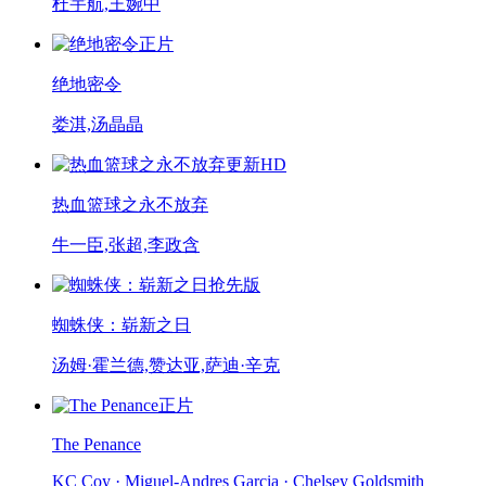
杜宇航,王婉中
正片
绝地密令
娄淇,汤晶晶
更新HD
热血篮球之永不放弃
牛一臣,张超,李政含
抢先版
蜘蛛侠：崭新之日
汤姆·霍兰德,赞达亚,萨迪·辛克
正片
The Penance
KC Coy · Miguel-Andres Garcia · Chelsey Goldsmith