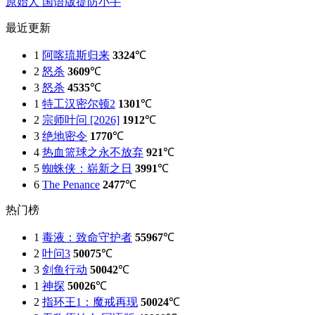
原始人 国语版
提防小手
最近更新
1
阿喀琉斯归来
3324
℃
2
怒杀
3609
℃
3
怒杀
4535
℃
1
特工汉密尔顿2
1301
℃
2
宗师叶问 [2026]
1912
℃
3
绝地密令
1770
℃
4
热血篮球之永不放弃
921
℃
5
蜘蛛侠：崭新之日
3991
℃
6
The Penance
2477
℃
热门榜
1
毒液：致命守护者
55967
℃
2
叶问3
50075
℃
3
剑鱼行动
50042
℃
1
神探
50026
℃
2
指环王1：魔戒再现
50024
℃