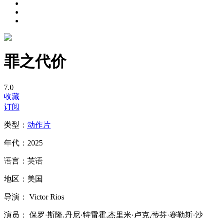
罪之代价
7.0
收藏
订阅
类型：
动作片
年代：
2025
语言：
英语
地区：
美国
导演：
Victor Rios
演员：
保罗·斯隆,丹尼·特雷霍,杰里米·卢克,蒂芬·赛勒斯·沙