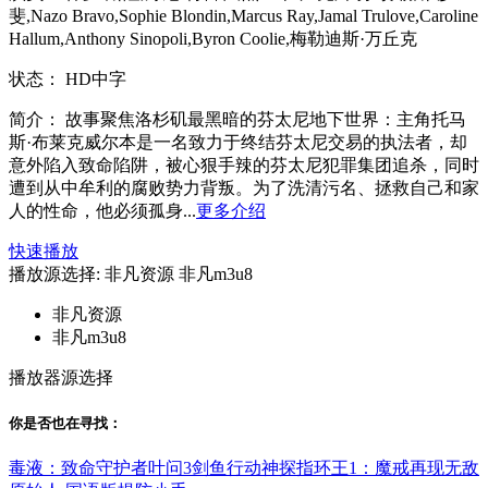
斐,Nazo Bravo,Sophie Blondin,Marcus Ray,Jamal Trulove,Caroline
Hallum,Anthony Sinopoli,Byron Coolie,梅勒迪斯·万丘克
状态：
HD中字
简介：
故事聚焦洛杉矶最黑暗的芬太尼地下世界：主角托马
斯·布莱克威尔本是一名致力于终结芬太尼交易的执法者，却
意外陷入致命陷阱，被心狠手辣的芬太尼犯罪集团追杀，同时
遭到从中牟利的腐败势力背叛。为了洗清污名、拯救自己和家
人的性命，他必须孤身...
更多介绍
快速播放
播放源选择:
非凡资源
非凡m3u8
非凡资源
非凡m3u8
播放器源选择
你是否也在
寻找
：
毒液：致命守护者
叶问3
剑鱼行动
神探
指环王1：魔戒再现
无敌