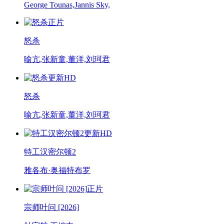
George Tounas,Jannis Sky,
正片
怒杀
喻亢,张新童,董洋,刘珂君
更新HD
怒杀
喻亢,张新童,董洋,刘珂君
更新HD
特工汉密尔顿2
雅各布·奥福特布罗
正片
宗师叶问 [2026]