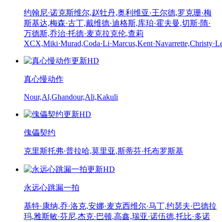
约翰尼·诺克斯维尔,赵牡丹,奥利维亚·王尔德,罗克珊·梅
斯基达,梅森·古丁,戴维德·迪格斯,库珀·霍夫曼,切斯·隋·
万德斯,乔治·托德·麦克拉克伦,查莉
XCX,Miki·Murad,Coda·Li·Marcus,Kent·Navarrette,Christy·L
更新HD
真心慢动作
Nour,Al,Ghandour,Ali,Kakuli
更新HD
傀儡契约
克里斯托弗·普拉哈,莫里亚,斯蒂芬·托布罗斯基
更新HD
永远心跳漏一拍
基特·康纳,乔·洛克,安娜·麦克西维尔·马丁,约瑟夫·巴德拉
玛,雅斯敏·芬尼,杰克·巴顿,高鑫,瑞亚·诺伍德,托比·多诺