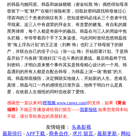
的韩磊与她同居。韩磊和妹妹晓晓（谢金钰殷 饰）偶然得知母亲
曾留下一笔“财产”在银行保险柜里，但取款密码跟找韩母做过心
理咨询的三个患者的病症有关，想知道密码必须从三个患者中找
寻线索。这三人中有虚荣的拜金女、有贪婪的赌鬼、有自私的腹
黑男律师，每个人都是奇葩中的极品。韩磊在与三人的周旋中焦
头烂额，华哥带着四个手下又来逼债。与此同时曾经忽悠韩磊投
资“海上浮岛计划”的王正道（刘桦 饰）也盯上了韩母留下的财
产，并联合自己的侄子小山（张一山 饰）开始部署计划。于是韩
磊开始了与各路“英雄好汉”斗志斗勇的逆袭战。最后韩磊终于找
到密码，才明白原来整个事件其实是韩母精心设计的一个局。韩
磊遇到的所有人都是在配合韩母，为韩磊上演一场“救赎”的大
戏。韩磊彻底顿悟，决定脚踏实地做人，开始新的人生。患难见
真情，韩磊与江一丹的感情也日渐升温，他终于明白什么是真
爱，在收获人生领悟的同时也收获了爱情。
感谢您一直以来对
[橙视频 www.cspwz.com]
的支持，如果
《黄金
福将》
不能正常播放请给我们留言---->
我要报错
,如果您觉得本站
不错，请分享给身边的亲朋好友。
友情链接：
头条影视
最新排行
-
APP下载
-
商务合作
-
求片,留言
-
最新更新
-
网站