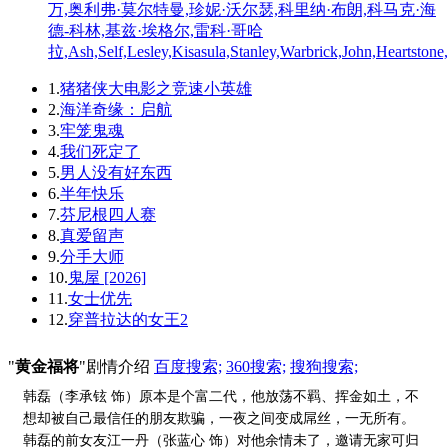
万,奥利弗·莫尔特曼,珍妮·沃尔瑟,科里纳·布朗,科马克·海
德-科林,基兹·埃格尔,雷科·哥哈
拉,Ash,Self,Lesley,Kisasula,Stanley,Warbrick,John,Heartstone
1.
猪猪侠大电影之竞速小英雄
2.
海洋奇缘：启航
3.
牢笼鬼魂
4.
我们死定了
5.
男人没有好东西
6.
半年快乐
7.
芬尼根四人赛
8.
真爱留声
9.
分手大师
10.
鬼屋 [2026]
11.
女士优先
12.
穿普拉达的女王2
"
黄金福将
"剧情介绍
百度搜索;
360搜索;
搜狗搜索;
韩磊（李承铉 饰）原本是个富二代，他放荡不羁、挥金如土，不
想却被自己最信任的朋友欺骗，一夜之间变成屌丝，一无所有。
韩磊的前女友江一丹（张蓝心 饰）对他余情未了，邀请无家可归