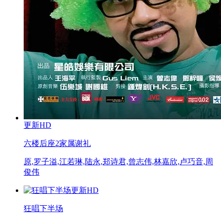
更新HD
六楼后座2家属谢礼
原,罗子溢,江若琳,陆永,郑诗君,曾志伟,林嘉欣,卢巧音,周
俊伟
更新HD
狂唱下半场