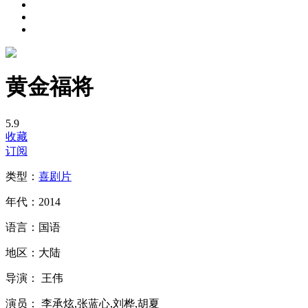
黄金福将
5.9
收藏
订阅
类型：
喜剧片
年代：
2014
语言：
国语
地区：
大陆
导演：
王伟
演员：
李承炫,张蓝心,刘桦,胡夏