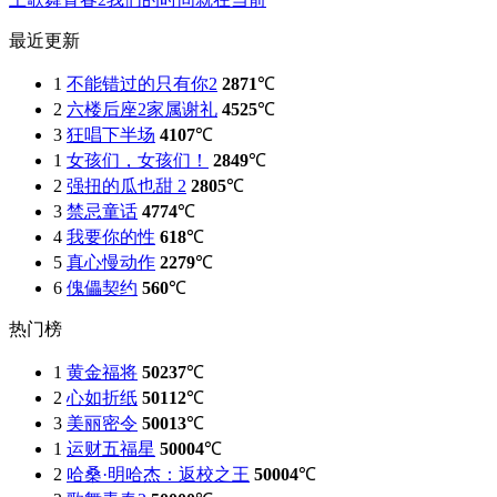
最近更新
1
不能错过的只有你2
2871
℃
2
六楼后座2家属谢礼
4525
℃
3
狂唱下半场
4107
℃
1
女孩们，女孩们！
2849
℃
2
强扭的瓜也甜 2
2805
℃
3
禁忌童话
4774
℃
4
我要你的性
618
℃
5
真心慢动作
2279
℃
6
傀儡契约
560
℃
热门榜
1
黄金福将
50237
℃
2
心如折纸
50112
℃
3
美丽密令
50013
℃
1
运财五福星
50004
℃
2
哈桑·明哈杰：返校之王
50004
℃