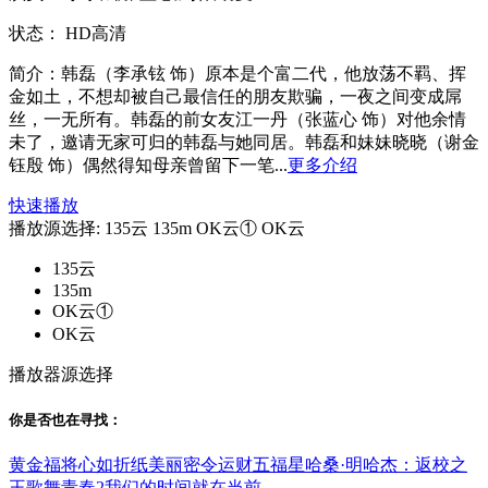
状态：
HD高清
简介：
韩磊（李承铉 饰）原本是个富二代，他放荡不羁、挥
金如土，不想却被自己最信任的朋友欺骗，一夜之间变成屌
丝，一无所有。韩磊的前女友江一丹（张蓝心 饰）对他余情
未了，邀请无家可归的韩磊与她同居。韩磊和妹妹晓晓（谢金
钰殷 饰）偶然得知母亲曾留下一笔...
更多介绍
快速播放
播放源选择:
135云
135m
OK云①
OK云
135云
135m
OK云①
OK云
播放器源选择
你是否也在
寻找
：
黄金福将
心如折纸
美丽密令
运财五福星
哈桑·明哈杰：返校之
王
歌舞青春2
我们的时间就在当前