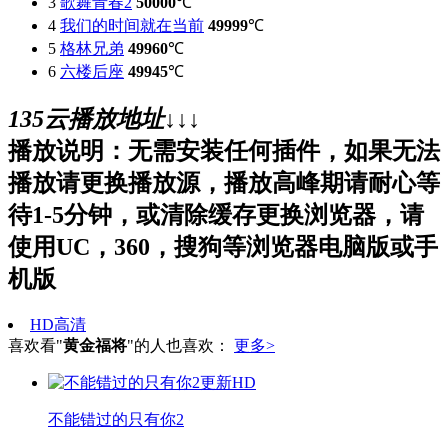
3
歌舞青春2
50000
℃
4
我们的时间就在当前
49999
℃
5
格林兄弟
49960
℃
6
六楼后座
49945
℃
135云播放地址↓↓↓
播放说明：无需安装任何插件，如果无法
播放请更换播放源，播放高峰期请耐心等
待1-5分钟，或清除缓存更换浏览器，请
使用UC，360，搜狗等浏览器电脑版或手
机版
HD高清
喜欢看"
黄金福将
"的人也喜欢：
更多>
更新HD
不能错过的只有你2