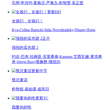
孔明,申河均,姜栋元,严泰九,朴智贤,吴正世
更新HD
女孩们，女孩们！
Kya-Celina·Barucki,Julia·Novohradsky,Nhung·Hong
正片
强扭的瓜也甜 2
约吉·巴布,拉姆亚·克里希南,Karunas,艾西瓦娅·莱克希
米,Sreeja Ravi,维施努·维绍尔
更新中字
禁忌童话
朴智炫,崔始源,成东日
更新TC
我要你的性