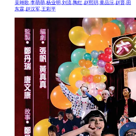
吴翊歌,李萌萌,杨业明,刘流,陶红,赵熙玥,黄品沅,赵晋,田
东霖,赵汉军,王彩平