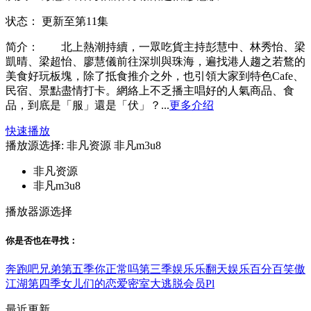
状态：
更新至第11集
简介：
北上熱潮持續，一眾吃貨主持彭慧中、林秀怡、梁
凱晴、梁超怡、廖慧儀前往深圳與珠海，遍找港人趨之若鶩的
美食好玩板塊，除了抵食推介之外，也引領大家到特色Cafe、
民宿、景點盡情打卡。網絡上不乏播主唱好的人氣商品、食
品，到底是「服」還是「伏」？...
更多介绍
快速播放
播放源选择:
非凡资源
非凡m3u8
非凡资源
非凡m3u8
播放器源选择
你是否也在
寻找
：
奔跑吧兄弟第五季
你正常吗第三季
娱乐乐翻天
娱乐百分百
笑傲
江湖第四季
女儿们的恋爱
密室大逃脱会员Pl
最近更新