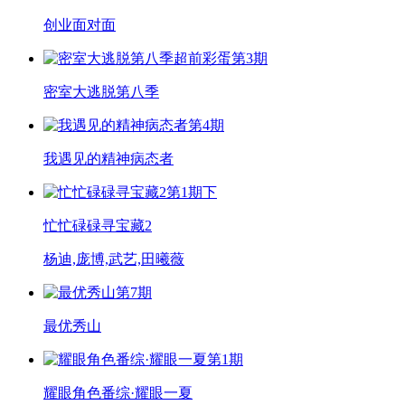
创业面对面
超前彩蛋第3期
密室大逃脱第八季
第4期
我遇见的精神病态者
第1期下
忙忙碌碌寻宝藏2
杨迪,庞博,武艺,田曦薇
第7期
最优秀山
第1期
耀眼角色番综·耀眼一夏