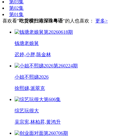
第03集
第02集
第01集
喜欢看"
吃货横扫港深珠粤语
"的人也喜欢：
更多>
第20260618期
钱塘老娘舅
迟婷,小胖,陈金林
第260224期
小姐不熙娣2026
徐熙娣,派翠克
第606集
综艺玩很大
吴宗宪,林柏昇,黄鸿升
第260706期