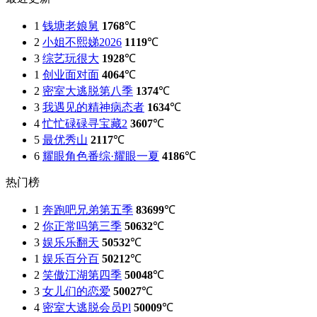
1
钱塘老娘舅
1768
℃
2
小姐不熙娣2026
1119
℃
3
综艺玩很大
1928
℃
1
创业面对面
4064
℃
2
密室大逃脱第八季
1374
℃
3
我遇见的精神病态者
1634
℃
4
忙忙碌碌寻宝藏2
3607
℃
5
最优秀山
2117
℃
6
耀眼角色番综·耀眼一夏
4186
℃
热门榜
1
奔跑吧兄弟第五季
83699
℃
2
你正常吗第三季
50632
℃
3
娱乐乐翻天
50532
℃
1
娱乐百分百
50212
℃
2
笑傲江湖第四季
50048
℃
3
女儿们的恋爱
50027
℃
4
密室大逃脱会员Pl
50009
℃