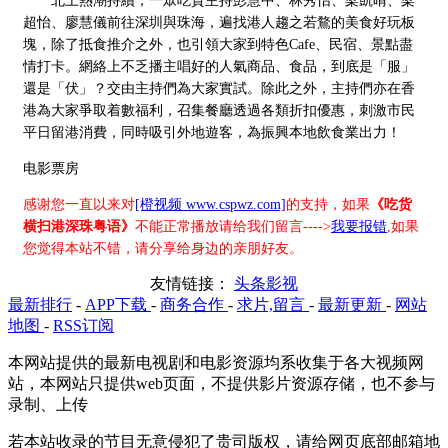
北上熱潮持續，一眾吃貨主持彭慧中、林秀怡、梁凱晴、梁
超怡、廖慧儀前往深圳與珠海，遍找港人趨之若鶩的美食好玩板
塊，除了抵食推介之外，也引領大家到特色Cafe、民宿、景點盡
情打卡。網絡上不乏播主唱好的人氣商品、食品，到底是「服」
還是「伏」？交由主持們為大家實試。除此之外，主持們亦在香
港為大家爭取着數福利，召集餐廳透過各類折扣優惠，刺激市民
平日留港消費，同時吸引外地遊客，為振興本地飲食業出力！
电影票房
感谢您一直以来对
[橙视频 www.cspwz.com]
的支持，如果
《吃货
横扫港深珠粤语》
不能正常播放请给我们留言---->
我要报错
,如果
您觉得本站不错，请分享给身边的亲朋好友。
友情链接：
头条影视
最新排行
-
APP下载
-
商务合作
-
求片,留言
-
最新更新
-
网站
地图
-
RSS订阅
本网站提供的最新电视剧和电影资源均系收集于各大视频网
站，本网站只提供web页面，不提供影片资源存储，也不参与
录制、上传
若本站收录的节目无意侵犯了贵司版权，请给网页底部邮箱地