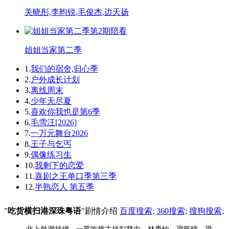
关晓彤,李昀锐,毛俊杰,边天扬
第2期陪看
姐姐当家第二季
1.
我们的宿舍,归心季
2.
户外成长计划
3.
离线周末
4.
少年无尽夏
5.
喜欢你我也是第6季
6.
毛雪汪[2026]
7.
一万元舞台2026
8.
王子与乞丐
9.
偶像练习生
10.
我剩下的恋爱
11.
喜剧之王单口季第三季
12.
半熟恋人 第五季
"
吃货横扫港深珠粤语
"剧情介绍
百度搜索;
360搜索;
搜狗搜索;