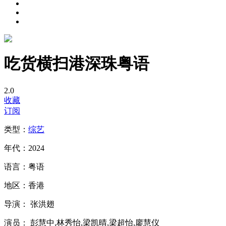
吃货横扫港深珠粤语
2.0
收藏
订阅
类型：
综艺
年代：
2024
语言：
粤语
地区：
香港
导演：
张洪翅
演员：
彭慧中,林秀怡,梁凯晴,梁超怡,廖慧仪