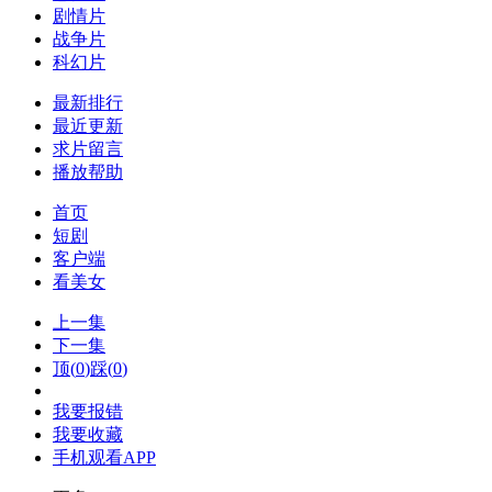
剧情片
战争片
科幻片
最新排行
最近更新
求片留言
播放帮助
首页
短剧
客户端
看美女
上一集
下一集
顶(
0
)
踩(
0
)
我要报错
我要收藏
手机观看APP