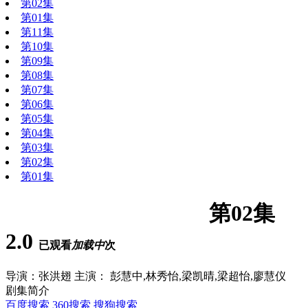
第02集
第01集
第11集
第10集
第09集
第08集
第07集
第06集
第05集
第04集
第03集
第02集
第01集
吃货横扫港深珠粤语
第02集
2.0
已观看
加载中
次
导演：
张洪翅
主演：
彭慧中,林秀怡,梁凯晴,梁超怡,廖慧仪
剧集简介
百度搜索
360搜索
搜狗搜索