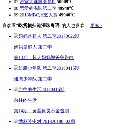
07
密室大逃脱会员Pl
50009
℃
08
恋爱的滋味第二季
49948
℃
09
2018MBC演艺大赏
49940
℃
喜欢看"
吃货横扫港深珠粤语
"的人也喜欢：
更多>
20170622期
妈妈是超人 第二季
第13期：超人妈妈迎爸爸告白
20180415期
雄鹰少年队 第二季
20170416期
向往的生活
第14期：黄磊何炅不舍告别
20180502期