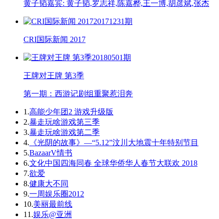
黄子韬嘉宾: 黄子韬,罗志祥,陈嘉桦,王一博,胡彦斌,张杰
20171231期
CRI国际新闻 2017
20180501期
王牌对王牌 第3季
第一期：西游记剧组重聚惹泪奔
1.
高能少年团2 游戏升级版
2.
暴走玩啥游戏第三季
3.
暴走玩啥游戏第二季
4.
《光阴的故事》—“5.12”汶川大地震十年特别节目
5.
BazaarV情书
6.
文化中国四海同春 全球华侨华人春节大联欢 2018
7.
欲爱
8.
健康大不同
9.
一周娱乐圈2012
10.
美丽最前线
11.
娱乐@亚洲