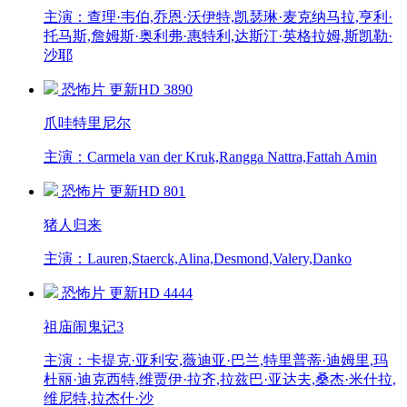
主演：查理·韦伯,乔恩·沃伊特,凯瑟琳·麦克纳马拉,亨利·
托马斯,詹姆斯·奥利弗·惠特利,达斯汀·英格拉姆,斯凯勒·
沙耶
恐怖片
更新HD
3890
爪哇特里尼尔
主演：Carmela van der Kruk,Rangga Nattra,Fattah Amin
恐怖片
更新HD
801
猪人归来
主演：Lauren,Staerck,Alina,Desmond,Valery,Danko
恐怖片
更新HD
4444
祖庙闹鬼记3
主演：卡提克·亚利安,薇迪亚·巴兰,特里普蒂·迪姆里,玛
杜丽·迪克西特,维贾伊·拉齐,拉兹巴·亚达夫,桑杰·米什拉,
维尼特,拉杰什·沙