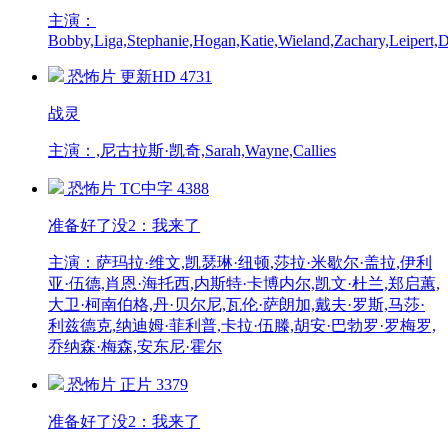
主演：
Bobby,Liga,Stephanie,Hogan,Katie,Wieland,Zachary,Leipert,
恐怖片
更新HD
4731
战灵
主演：,尼古拉斯·凯奇,Sarah,Wayne,Callies
恐怖片
TC中字
4388
准备好了没2：我来了
主演：萨玛拉·维文,凯瑟琳·纽顿,莎拉·米歇尔·盖拉,伊利
亚·伍德,肖恩·海托西,内斯特·卡博内尔,凯文·杜兰,郑启蕙,
大卫·柯南伯格,丹·贝尔尼,瓦伦·萨朗加,戴夫·罗斯,马莎·
利兹德克,纳迪姆·菲利普,卡拉·伍滕,胡安·巴勃罗·罗梅罗,
乔纳森·梅森,安东尼·霍尔
恐怖片
正片
3379
准备好了没2：我来了