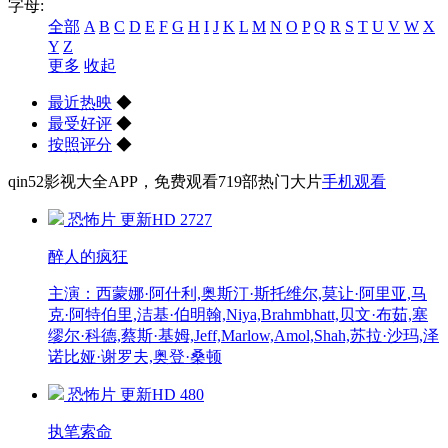
字母:
全部
A
B
C
D
E
F
G
H
I
J
K
L
M
N
O
P
Q
R
S
T
U
V
W
X
Y
Z
更多
收起
最近热映
◆
最受好评
◆
按照评分
◆
qin52影视大全APP，免费观看
719
部热门大片
手机观看
恐怖片
更新HD
2727
醉人的疯狂
主演：西蒙娜·阿什利,奥斯汀·斯托维尔,莫让·阿里亚,马
克·阿特伯里,洁基·伯明翰,Niya,Brahmbhatt,贝文·布茹,塞
缪尔·科德,蔡斯·基姆,Jeff,Marlow,Amol,Shah,苏拉·沙玛,泽
诺比娅·谢罗夫,奥登·桑顿
恐怖片
更新HD
480
执笔索命