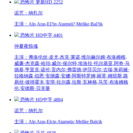
恐怖片
更新HD
2252
诅咒：纳扎尔
主演：Alp,Aras,El?in,Atamgü?,Melike,Bal?ik
恐怖片
HD中字
4401
仲夏夜惊魂
主演：弗洛伦丝·皮尤,杰克·莱诺,维尔赫尔姆·布洛姆根,
威廉·杰克森·哈珀,威尔·保尔特,埃洛拉·托尔基亚,阿奇·马
德基,亨里克·诺伦,贡内尔·弗雷德,伊莎贝尔·古瑞,朱莉娅·
拉格纳森,伯恩·安德森,安娜·阿斯特罗姆,丽芙·姆琼斯,路
易丝·彼得霍夫,安琪·拉尔森,拉斯·瓦林格,马茨·布洛姆格
伦,安德斯·贝克曼
恐怖片
HD中字
4884
诅咒：纳扎尔
主演：Alp Aras,Elçin Atamgüç,Melike Balçik
恐怖片
正片
4828