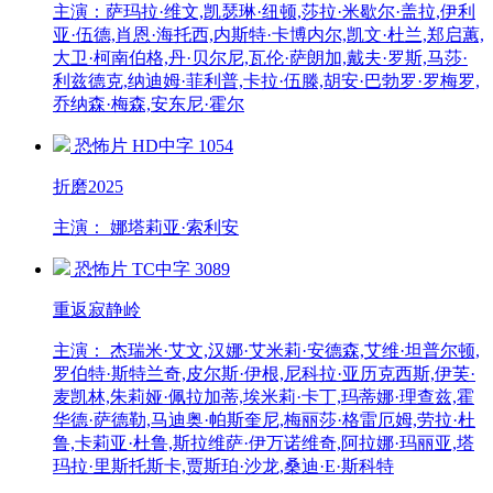
主演：萨玛拉·维文,凯瑟琳·纽顿,莎拉·米歇尔·盖拉,伊利
亚·伍德,肖恩·海托西,内斯特·卡博内尔,凯文·杜兰,郑启蕙,
大卫·柯南伯格,丹·贝尔尼,瓦伦·萨朗加,戴夫·罗斯,马莎·
利兹德克,纳迪姆·菲利普,卡拉·伍滕,胡安·巴勃罗·罗梅罗,
乔纳森·梅森,安东尼·霍尔
恐怖片
HD中字
1054
折磨2025
主演： 娜塔莉亚·索利安
恐怖片
TC中字
3089
重返寂静岭
主演： 杰瑞米·艾文,汉娜·艾米莉·安德森,艾维·坦普尔顿,
罗伯特·斯特兰奇,皮尔斯·伊根,尼科拉·亚历克西斯,伊芙·
麦凯林,朱莉娅·佩拉加蒂,埃米莉·卡丁,玛蒂娜·理查兹,霍
华德·萨德勒,马迪奥·帕斯奎尼,梅丽莎·格雷厄姆,劳拉·杜
鲁,卡莉亚·杜鲁,斯拉维萨·伊万诺维奇,阿拉娜·玛丽亚,塔
玛拉·里斯托斯卡,贾斯珀·沙龙,桑迪·E·斯科特