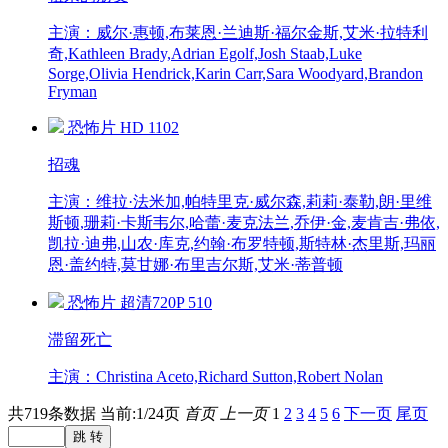
主演：威尔·惠顿,布莱恩·兰迪斯·福尔金斯,艾米·拉特利
奇,Kathleen Brady,Adrian Egolf,Josh Staab,Luke
Sorge,Olivia Hendrick,Karin Carr,Sara Woodyard,Brandon
Fryman
恐怖片
HD
1102
招魂
主演：维拉·法米加,帕特里克·威尔森,莉莉·泰勒,朗·里维
斯顿,珊莉·卡斯韦尔,哈蕾·麦克法兰,乔伊·金,麦肯吉·弗依,
凯拉·迪弗,山农·库克,约翰·布罗特顿,斯特林·杰里斯,玛丽
恩·盖约特,莫甘娜·布里吉尔斯,艾米·蒂普顿
恐怖片
超清720P
510
滞留死亡
主演：Christina Aceto,Richard Sutton,Robert Nolan
共719条数据 当前:1/24页
首页
上一页
1
2
3
4
5
6
下一页
尾页