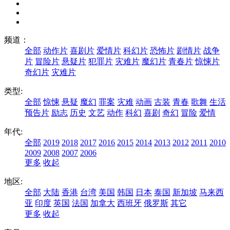
频道：
全部
动作片
喜剧片
爱情片
科幻片
恐怖片
剧情片
战争
片
冒险片
悬疑片
犯罪片
灾难片
魔幻片
青春片
惊悚片
奇幻片
灾难片
类型:
全部
惊悚
悬疑
魔幻
罪案
灾难
动画
古装
青春
歌舞
生活
预告片
励志
历史
文艺
动作
科幻
喜剧
奇幻
冒险
爱情
年代:
全部
2019
2018
2017
2016
2015
2014
2013
2012
2011
2010
2009
2008
2007
2006
更多
收起
地区:
全部
大陆
香港
台湾
美国
韩国
日本
泰国
新加坡
马来西
亚
印度
英国
法国
加拿大
西班牙
俄罗斯
其它
更多
收起