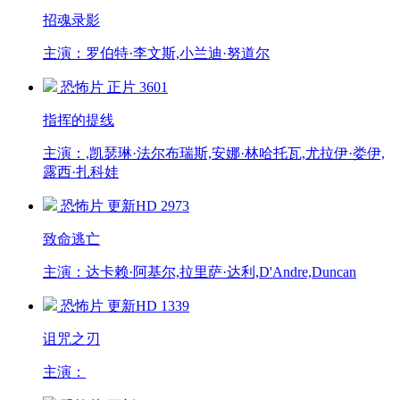
招魂录影
主演：罗伯特·李文斯,小兰迪·努道尔
恐怖片
正片
3601
指挥的提线
主演：,凯瑟琳·法尔布瑞斯,安娜·林哈托瓦,尤拉伊·娄伊,
露西·扎科娃
恐怖片
更新HD
2973
致命逃亡
主演：达卡赖·阿基尔,拉里萨·达利,D'Andre,Duncan
恐怖片
更新HD
1339
诅咒之刃
主演：