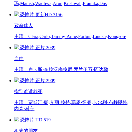
玛,Manish,Wadhwa,Arun,Kushwah,Prantika,Das
恐怖片
更新HD
3156
致命佳人
主演：Clara,Carlo,Tammy-Anne,Fortuin,Lindsie,Kongsore
恐怖片
正片
2039
自由
主演：卢卡斯·布拉沃梅拉尼·罗兰伊万·阿达勒
恐怖片
正片
2909
指到谁谁就死
主演：贾斯汀·朗,艾丽·拉特,瑞恩·纽曼,卡尔利·布赖恩特,
内森·科宁
恐怖片
HD
519
租来的朋友