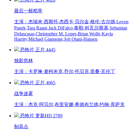
最后一根稻草
主演：杰瑞米·西斯托,杰西卡·贝尔金,格伦·古尔德,Levon
Panek,Tara Raani,Jack DiFalco,泰勒·科瓦尔斯基,Sebastian
Delascasas,Christopher M. Lopes,Brian Wolfe,Kayla
Harrity,Michael Giannone,Joji Otani-Hansen
恐怖片
正片
4445
烛影危林
主演：卡罗琳·麦柯米克,乔尔·托贝克,里桑·瓦伦丁
恐怖片
正片
4065
战争迷雾
主演：杰克·阿贝尔,布里安娜·希德布兰德,约翰·库萨克
恐怖片
更新HD
2789
制高点