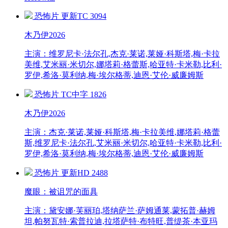
恐怖片
更新TC
3094
木乃伊2026
主演：维罗尼卡·法尔孔,杰克·莱诺,莱娅·科斯塔,梅·卡拉
美维,艾米丽·米切尔,娜塔莉·格蕾斯,哈亚特·卡米勒,比利·
罗伊,希洛·莫利纳,梅·埃尔格蒂,迪恩·艾伦·威廉姆斯
恐怖片
TC中字
1826
木乃伊2026
主演：杰克·莱诺,莱娅·科斯塔,梅·卡拉美维,娜塔莉·格蕾
斯,维罗尼卡·法尔孔,艾米丽·米切尔,哈亚特·卡米勒,比利·
罗伊,希洛·莫利纳,梅·埃尔格蒂,迪恩·艾伦·威廉姆斯
恐怖片
更新HD
2488
魔眼：被诅咒的面具
主演：黛安娜·芙丽珀,塔纳萨兰·萨姆通莱,蒙拓普·赫姆
坦,帕努瓦特·索普拉迪,拉塔萨特·布特旺,普缇茶·本亚玛