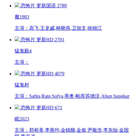
恐怖片
更新国语
2789
魔1983
主演：高飞,王龙威,林晓燕,卫加文,徐锦江
恐怖片
更新HD
2701
猛鬼殿4
主演：
恐怖片
更新HD
4079
猛鬼村
主演：Safira,Ratu,Sofya,蒂奥·帕库苏德沃,Abun,Sungkar
恐怖片
更新HD
673
眠2023
主演：郑裕美,李善均,金锦顺,金俊,尹敬浩,李东灿,金国