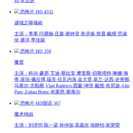
熙,李京进
恐怖片
HD
4332
谜域之噬魂岭
主演：李果,闫鹿杨,庄森,谢钟灵,朱洪振,曾晨,戴维,范淑
珍,盛洋,李佳妮
恐怖片
HD
359
魔窟
主演：科尔·豪瑟,艾迪·斯比安,摩里斯·切斯塔特,琳娜·海
蒂,派珀·佩拉博,瑞克·拉瓦内洛,金大贤,基兰·达西-史密斯,
马塞尔·尤勒斯,Vlad Radescu,西蒙·坤茨,戴维·肯尼迪,Alin
Panc,Zoltan Butuc,布莱恩·斯蒂尔
恐怖片
HD国语
367
魔术缉凶
主演：刘济恺,陈一诺,孙仲加,高嘉欣,张静怡,朱荣荣