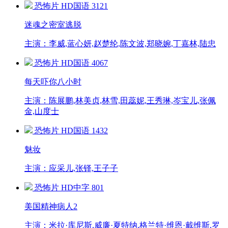
恐怖片
HD国语
3121
迷魂之密室逃脱
主演：李威,蓝心妍,赵楚纶,陈文波,郑晓婉,丁嘉林,陆忠
恐怖片
HD国语
4067
每天吓你八小时
主演：陈展鹏,林美贞,林雪,田蕊妮,王秀琳,岑宝儿,张佩
金,山度士
恐怖片
HD国语
1432
魅妆
主演：应采儿,张铎,王子子
恐怖片
HD中字
801
美国精神病人2
主演：米拉·库尼斯,威廉·夏特纳,格兰特·维恩·戴维斯,罗