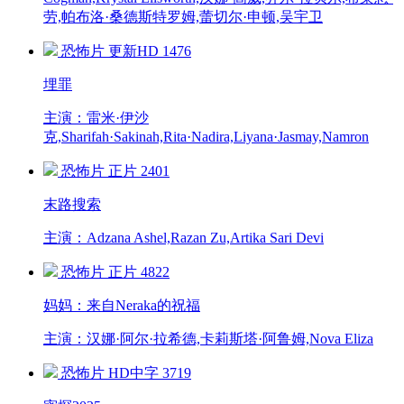
劳,帕布洛·桑德斯特罗姆,蕾切尔·申顿,吴宇卫
恐怖片
更新HD
1476
埋罪
主演：雷米·伊沙
克,Sharifah·Sakinah,Rita·Nadira,Liyana·Jasmay,Namron
恐怖片
正片
2401
末路搜索
主演：Adzana Ashel,Razan Zu,Artika Sari Devi
恐怖片
正片
4822
妈妈：来自Neraka的祝福
主演：汉娜·阿尔·拉希德,卡莉斯塔·阿鲁姆,Nova Eliza
恐怖片
HD中字
3719