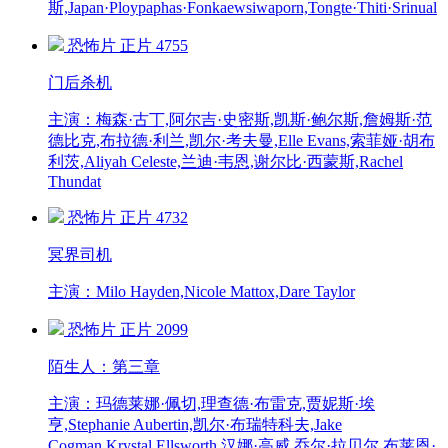
斯,Japan·Ploypaphas·Fonkaewsiwaporn,Tongte·Thiti·Srinual
恐怖片
正片
4755
门后杀机
主演：梅森·古丁,阿尔吉·史密斯,凯斯·鲍尔斯,詹姆斯·范
德比克,布拉德·利兰,凯尔·考夫曼,Elle Evans,索菲娅·胡布
利茨,Aliyah Celeste,兰迪·韦恩,谢尔比·西蒙斯,Rachel
Thundat
恐怖片
正片
4732
冥界司机
主演：Milo Hayden,Nicole Mattox,Dare Taylor
恐怖片
正片
2099
陌生人：第三章
主演：玛德莱娜·佩切,理查德·布雷克,贾妮斯·埃
亨,Stephanie Aubertin,凯尔·布瑞特科夫,Jake
Cogman,Krystal Ellsworth,汉娜·高威,乔尔·拉贝尔,布莱恩·