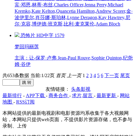
宾·邓恩,林蒂·布丝,Charles Officer,Jenna Perry,Michael
Kremko,Kate Kelton,Quancetia Hamilton,Andrew Scorer,金·
波伊里尔,肖莎娜·斯珀林,Lynne Deragon,Kay Hawtrey,尼
尔·克容,博伊德·班克斯,比利·麦克莱伦,Adam Bloch
恐怖片
HD中字
1579
梦回玛丽莲
主演：让-保罗·卢弗 Jean-Paul Rouve,Sophie Quinton,纪尧
姆·谷伊
共653条数据 当前:1/22页
首页
上一页
1
2
3
4
5
6
下一页
尾页
友情链接：
头条影视
最新排行
-
APP下载
-
商务合作
-
求片,留言
-
最新更新
-
网站
地图
-
RSS订阅
本网站提供的最新电视剧和电影资源均系收集于各大视频网
站，本网站只提供web页面，不提供影片资源存储，也不参与
录制、上传