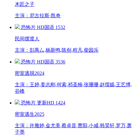
木匠之子
主演：尼古拉斯·凯奇
恐怖片
HD国语
1532
民间摆渡人
主演：彭禺厶,杨新鸣,陈创,程凡,柴园乐
恐怖片
HD国语
3536
密室逃脱2024
主演：王婷,姜志刚,何索,祁圣翰,张珊珊,赵儒嫣,王艺博,
谷峰
恐怖片
更新HD
1424
密室逃生2025
主演：许雅婷,金尤美,蔡卓音,曹阳,小咸,韩昊轩,罗万,萧
子墨