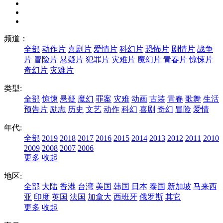
频道：
全部
动作片
喜剧片
爱情片
科幻片
恐怖片
剧情片
战争
片
冒险片
悬疑片
犯罪片
灾难片
魔幻片
青春片
惊悚片
奇幻片
灾难片
类型:
全部
惊悚
悬疑
魔幻
罪案
灾难
动画
古装
青春
歌舞
生活
预告片
励志
历史
文艺
动作
科幻
喜剧
奇幻
冒险
爱情
年代:
全部
2019
2018
2017
2016
2015
2014
2013
2012
2011
2010
2009
2008
2007
2006
更多
收起
地区:
全部
大陆
香港
台湾
美国
韩国
日本
泰国
新加坡
马来西
亚
印度
英国
法国
加拿大
西班牙
俄罗斯
其它
更多
收起