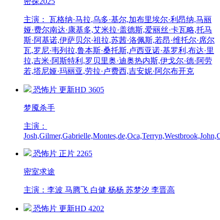
密探2025
主演： 瓦格纳·马拉,乌多·基尔,加布里埃尔·利昂纳,马丽
娅·费尔南达·康基多,艾米拉·盖德斯,爱丽丝·卡瓦略,托马
斯·阿基诺,伊萨贝尔·祖拉,苏茜·洛佩斯,若昂·维托尔·席尔
瓦,罗尼·韦列拉,鲁本斯·桑托斯,卢西亚诺·基罗利,布达·里
拉,吉米·阿斯特利,罗贝里奥·迪奥热内斯,伊戈尔·德·阿劳
若,塔尼娅·玛丽亚,劳拉·卢费西,吉安妮·阿尔布开克
恐怖片
更新HD
3605
梦魇杀手
主演：
Josh,Gilmer,Gabrielle,Montes,de,Oca,Terryn,Westbrook,John,G
恐怖片
正片
2265
密室求途
主演：李波 马腾飞 白健 杨杨 苏梦汐 李晋高
恐怖片
更新HD
4202