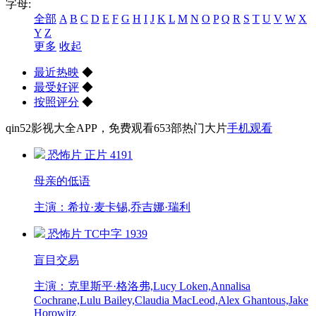
字母:
全部
A
B
C
D
E
F
G
H
I
J
K
L
M
N
O
P
Q
R
S
T
U
V
W
X
Y
Z
更多
收起
最近热映
◆
最受好评
◆
按照评分
◆
qin52影视大全APP，免费观看
653
部热门大片
手机观看
恐怖片
正片
4191
母亲的低语
主演：希拉·麦卡锡,乔吉娜·瑞利
恐怖片
TC中字
1939
盲目交易
主演：克里斯平·格洛弗,Lucy Loken,Annalisa
Cochrane,Lulu Bailey,Claudia MacLeod,Alex Ghantous,Jake
Horowitz