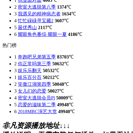
1
创业面对面
4065
℃
2
密室大逃脱第八季
1374
℃
3
我遇见的精神病态者
1634
℃
4
忙忙碌碌寻宝藏2
3607
℃
5
最优秀山
2117
℃
6
耀眼角色番综·耀眼一夏
4186
℃
热门榜
1
奔跑吧兄弟第五季
83703
℃
2
你正常吗第三季
50632
℃
3
娱乐乐翻天
50532
℃
1
娱乐百分百
50212
℃
2
笑傲江湖第四季
50048
℃
3
女儿们的恋爱
50027
℃
4
密室大逃脱会员Pl
50009
℃
5
恋爱的滋味第二季
49948
℃
6
2018MBC演艺大赏
49940
℃
非凡资源播放地址↓↓↓