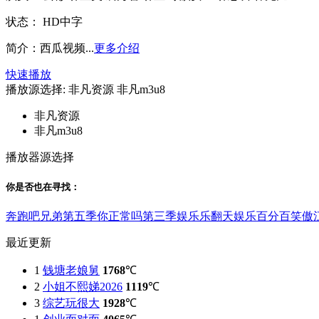
状态：
HD中字
简介：
西瓜视频...
更多介绍
快速播放
播放源选择:
非凡资源
非凡m3u8
非凡资源
非凡m3u8
播放器源选择
你是否也在
寻找
：
奔跑吧兄弟第五季
你正常吗第三季
娱乐乐翻天
娱乐百分百
笑傲
最近更新
1
钱塘老娘舅
1768
℃
2
小姐不熙娣2026
1119
℃
3
综艺玩很大
1928
℃