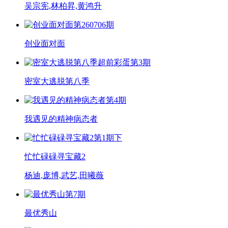
吴宗宪,林柏昇,黄鸿升
第260706期
创业面对面
超前彩蛋第3期
密室大逃脱第八季
第4期
我遇见的精神病态者
第1期下
忙忙碌碌寻宝藏2
杨迪,庞博,武艺,田曦薇
第7期
最优秀山