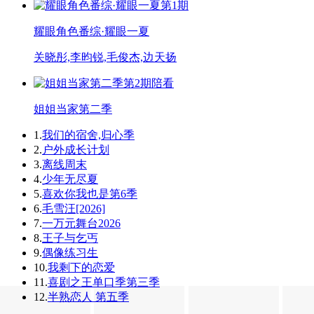
第1期
耀眼角色番综·耀眼一夏
关晓彤,李昀锐,毛俊杰,边天扬
第2期陪看
姐姐当家第二季
1.
我们的宿舍,归心季
2.
户外成长计划
3.
离线周末
4.
少年无尽夏
5.
喜欢你我也是第6季
6.
毛雪汪[2026]
7.
一万元舞台2026
8.
王子与乞丐
9.
偶像练习生
10.
我剩下的恋爱
11.
喜剧之王单口季第三季
12.
半熟恋人 第五季