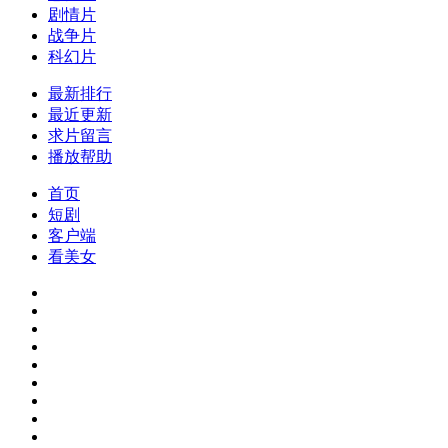
剧情片
战争片
科幻片
最新排行
最近更新
求片留言
播放帮助
首页
短剧
客户端
看美女