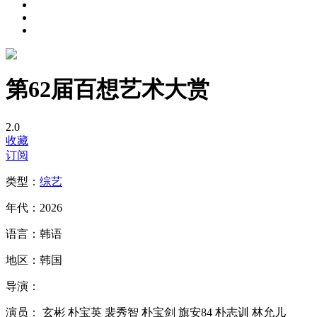
第62届百想艺术大赏
2.0
收藏
订阅
类型：
综艺
年代：
2026
语言：
韩语
地区：
韩国
导演：
演员：
玄彬 朴宝英 裴秀智 朴宝剑 旗安84 朴志训 林允儿