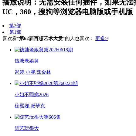
播放说明：无需安装任何插件，如果无法
UC，360，搜狗等浏览器电脑版或手机版
第2部
第1部
喜欢看"
第62届百想艺术大赏
"的人也喜欢：
更多>
第20260618期
钱塘老娘舅
迟婷,小胖,陈金林
第260224期
小姐不熙娣2026
徐熙娣,派翠克
第606集
综艺玩很大