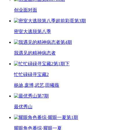
创业面对面
超前彩蛋第3期
密室大逃脱第八季
第4期
我遇见的精神病态者
第1期下
忙忙碌碌寻宝藏2
杨迪,庞博,武艺,田曦薇
第7期
最优秀山
第1期
耀眼角色番综·耀眼一夏