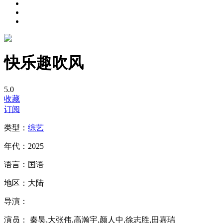
快乐趣吹风
5.0
收藏
订阅
类型：
综艺
年代：
2025
语言：
国语
地区：
大陆
导演：
演员：
秦昊,大张伟,高瀚宇,颜人中,徐志胜,田嘉瑞