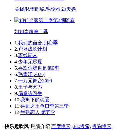
关晓彤,李昀锐,毛俊杰,边天扬
第2期陪看
姐姐当家第二季
1.
我们的宿舍,归心季
2.
户外成长计划
3.
离线周末
4.
少年无尽夏
5.
喜欢你我也是第6季
6.
毛雪汪[2026]
7.
一万元舞台2026
8.
王子与乞丐
9.
偶像练习生
10.
我剩下的恋爱
11.
喜剧之王单口季第三季
12.
半熟恋人 第五季
"
快乐趣吹风
"剧情介绍
百度搜索;
360搜索;
搜狗搜索;