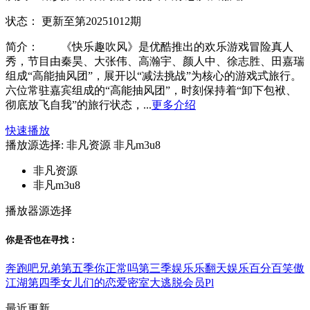
状态：
更新至第20251012期
简介：
《快乐趣吹风》是优酷推出的欢乐游戏冒险真人
秀，节目由秦昊、大张伟、高瀚宇、颜人中、徐志胜、田嘉瑞
组成“高能抽风团”，展开以“减法挑战”为核心的游戏式旅行。
六位常驻嘉宾组成的“高能抽风团”，时刻保持着“卸下包袱、
彻底放飞自我”的旅行状态，...
更多介绍
快速播放
播放源选择:
非凡资源
非凡m3u8
非凡资源
非凡m3u8
播放器源选择
你是否也在
寻找
：
奔跑吧兄弟第五季
你正常吗第三季
娱乐乐翻天
娱乐百分百
笑傲
江湖第四季
女儿们的恋爱
密室大逃脱会员Pl
最近更新