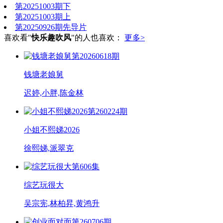
第20251003期下
第20251003期上
第20250926期先导片
喜欢看"
快乐趣吹风
"的人也喜欢：
更多>
第20260618期
钱塘老娘舅
迟婷,小胖,陈金林
第260224期
小姐不熙娣2026
徐熙娣,派翠克
第606集
综艺玩很大
吴宗宪,林柏昇,黄鸿升
第260706期