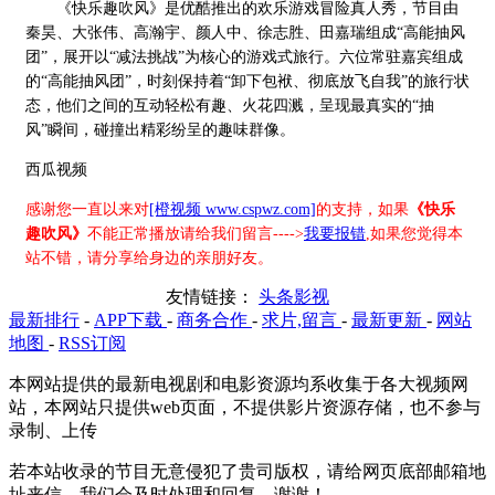
《快乐趣吹风》是优酷推出的欢乐游戏冒险真人秀，节目由
秦昊、大张伟、高瀚宇、颜人中、徐志胜、田嘉瑞组成“高能抽风
团”，展开以“减法挑战”为核心的游戏式旅行。六位常驻嘉宾组成
的“高能抽风团”，时刻保持着“卸下包袱、彻底放飞自我”的旅行状
态，他们之间的互动轻松有趣、火花四溅，呈现最真实的“抽
风”瞬间，碰撞出精彩纷呈的趣味群像。
西瓜视频
感谢您一直以来对
[橙视频 www.cspwz.com]
的支持，如果
《快乐
趣吹风》
不能正常播放请给我们留言---->
我要报错
,如果您觉得本
站不错，请分享给身边的亲朋好友。
友情链接：
头条影视
最新排行
-
APP下载
-
商务合作
-
求片,留言
-
最新更新
-
网站
地图
-
RSS订阅
本网站提供的最新电视剧和电影资源均系收集于各大视频网
站，本网站只提供web页面，不提供影片资源存储，也不参与
录制、上传
若本站收录的节目无意侵犯了贵司版权，请给网页底部邮箱地
址来信，我们会及时处理和回复，谢谢！