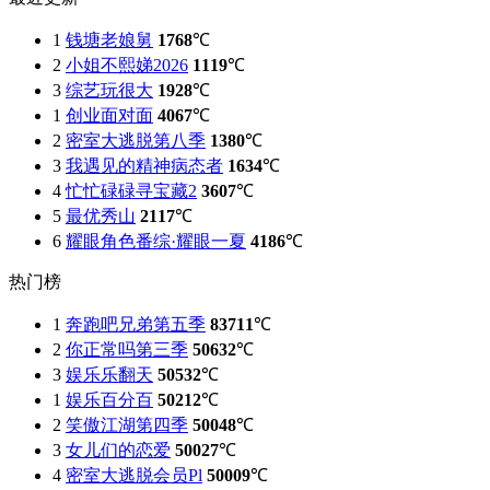
1
钱塘老娘舅
1768
℃
2
小姐不熙娣2026
1119
℃
3
综艺玩很大
1928
℃
1
创业面对面
4067
℃
2
密室大逃脱第八季
1380
℃
3
我遇见的精神病态者
1634
℃
4
忙忙碌碌寻宝藏2
3607
℃
5
最优秀山
2117
℃
6
耀眼角色番综·耀眼一夏
4186
℃
热门榜
1
奔跑吧兄弟第五季
83711
℃
2
你正常吗第三季
50632
℃
3
娱乐乐翻天
50532
℃
1
娱乐百分百
50212
℃
2
笑傲江湖第四季
50048
℃
3
女儿们的恋爱
50027
℃
4
密室大逃脱会员Pl
50009
℃