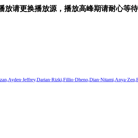
播放请更换播放源，播放高峰期请耐心等待1
,Ayden·Jeffrey,Darian·Rizki,Fillio·Dheno,Dian·Nitami,Anya·Zen,F