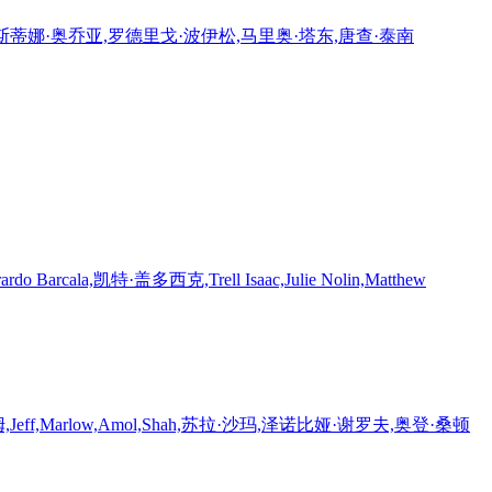
斯蒂娜·奥乔亚,罗德里戈·波伊松,马里奥·塔东,唐查·泰南
凯特·盖多西克,Trell Isaac,Julie Nolin,Matthew
f,Marlow,Amol,Shah,苏拉·沙玛,泽诺比娅·谢罗夫,奥登·桑顿