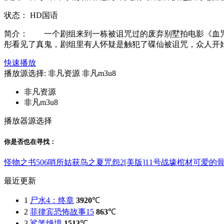
状态：
HD国语
简介：
一个剧组来到一栋被诅咒过的废弃别墅拍电影《血咒》
彤看见了真鬼，剧组里有人怀疑是触犯了碟仙被诅咒，众人开始陷
快速播放
播放源选择:
非凡资源
非凡m3u8
非凡资源
非凡m3u8
播放器源选择
你是否也在
寻找
：
怪物之书
506哨所
姑获鸟之夏
咒怨2[美版]
11号战壕
棺材
可爱的
最近更新
1
尸水4：终章
3920
℃
2
菲律宾恐怖故事15
863
℃
3
鲨笼绝境
1513
℃