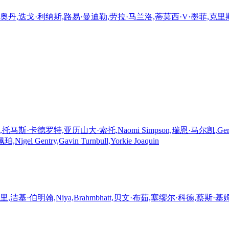
奥丹,迭戈·利纳斯,路易·曼迪勒,劳拉·马兰洛,蒂莫西·V·墨菲,克里
亚历山大·索托,Naomi Simpson,瑞恩·马尔凯,Gerardo Barcala,
,Nigel Gentry,Gavin Turnbull,Yorkie Joaquin
明翰,Niya,Brahmbhatt,贝文·布茹,塞缪尔·科德,蔡斯·基姆,Jef