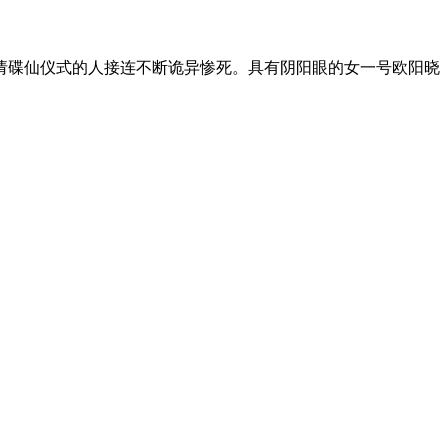
请碟仙仪式的人接连不断诡异惨死。具有阴阳眼的女一号欧阳晓