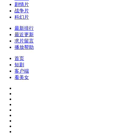
剧情片
战争片
科幻片
最新排行
最近更新
求片留言
播放帮助
首页
短剧
客户端
看美女