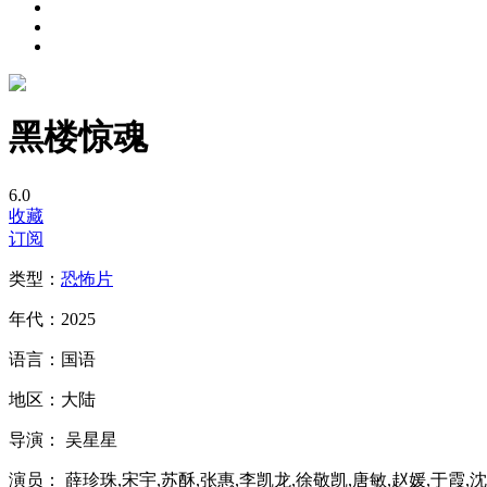
黑楼惊魂
6.0
收藏
订阅
类型：
恐怖片
年代：
2025
语言：
国语
地区：
大陆
导演：
吴星星
演员：
薛珍珠,宋宇,苏酥,张惠,李凯龙,徐敬凯,唐敏,赵媛,于霞,