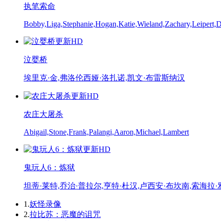
执笔索命
Bobby,Liga,Stephanie,Hogan,Katie,Wieland,Zachary,Leipert,
更新HD
泣婴桥
埃里克·金,弗洛伦西娅·洛扎诺,凯文·布雷斯纳汉
更新HD
农庄大屠杀
Abigail,Stone,Frank,Palangi,Aaron,Michael,Lambert
更新HD
鬼玩人6：炼狱
坦蒂·莱特,乔治·普拉尔,亨特·杜汉,卢西安·布坎南,索海拉
1.
妖怪录像
2.
拉比苏：恶魔的诅咒