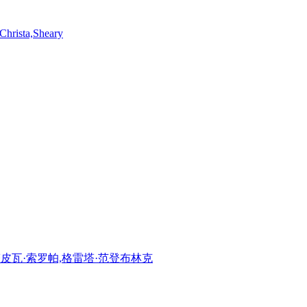
Christa,Sheary
,塔皮瓦·索罗帕,格雷塔·范登布林克