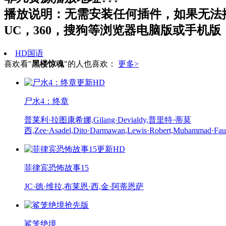
播放说明：无需安装任何插件，如果无法
UC，360，搜狗等浏览器电脑版或手机版
HD国语
喜欢看"
黑楼惊魂
"的人也喜欢：
更多>
更新HD
尸水4：终章
普莱利·拉图康希娜,Gilang·Devialdy,普里特·蒂莫
西,Zee·Asadel,Dito·Darmawan,Lewis·Robert,Muhammad·Fauzan
更新HD
菲律宾恐怖故事15
JC·德·维拉,布莱恩·西,金·阿蒂恩萨
抢先版
鲨笼绝境