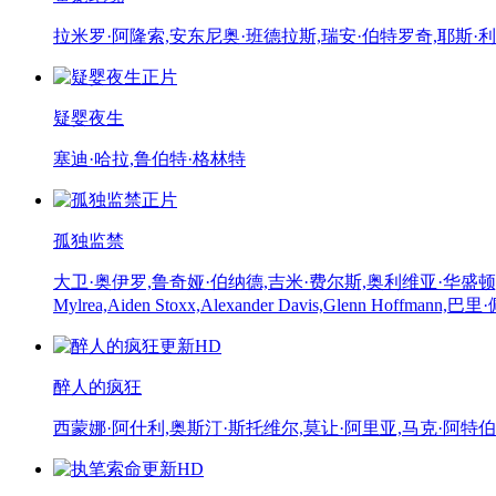
拉米罗·阿隆索,安东尼奥·班德拉斯,瑞安·伯特罗奇,耶斯·利
正片
疑婴夜生
塞迪·哈拉,鲁伯特·格林特
正片
孤独监禁
大卫·奥伊罗,鲁奇娅·伯纳德,吉米·费尔斯,奥利维亚·华盛顿,托马斯·卡德罗特,
Mylrea,Aiden Stoxx,Alexander Davis,Glenn Hoffmann,巴里·佩珀
更新HD
醉人的疯狂
西蒙娜·阿什利,奥斯汀·斯托维尔,莫让·阿里亚,马克·阿特伯里,洁基·伯
更新HD