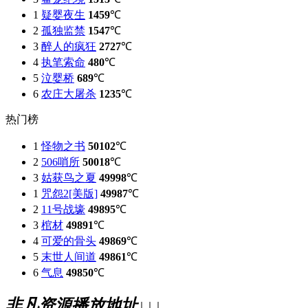
1
疑婴夜生
1459
℃
2
孤独监禁
1547
℃
3
醉人的疯狂
2727
℃
4
执笔索命
480
℃
5
泣婴桥
689
℃
6
农庄大屠杀
1235
℃
热门榜
1
怪物之书
50102
℃
2
506哨所
50018
℃
3
姑获鸟之夏
49998
℃
1
咒怨2[美版]
49987
℃
2
11号战壕
49895
℃
3
棺材
49891
℃
4
可爱的骨头
49869
℃
5
末世人间道
49861
℃
6
气息
49850
℃
非凡资源播放地址↓↓↓