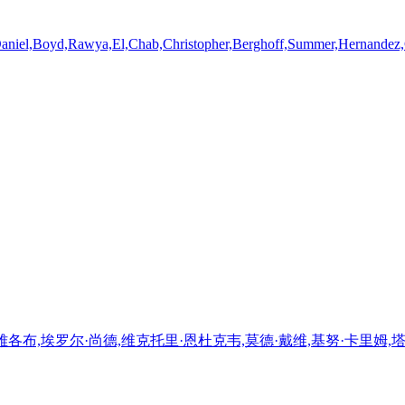
Daniel,Boyd,Rawya,El,Chab,Christopher,Berghoff,Summer,Hernandez,
·雅各布,埃罗尔·尚德,维克托里·恩杜克韦,莫德·戴维,基努·卡里姆