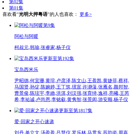
第02集
第01集
喜欢看"
光明大押粤语
"的人也喜欢：
更多>
第9集
阿松与阿暖
柯叔元,韩瑜,张睿家,杨子仪
更新至第192集
宝岛西米乐
尹昭德,何宜珊,黄瑄,卢彦泽,陈文山,王盈凯,黄婕菲,蔡祥,
马国贤,孙绽,陈婉婷,王丁筑,璟宣,许瀞蔆,张雁名,颜邦智,
曹景俊,陈玹宇,李緻,洪淇,刘汉强,张育绮,逸祥,亮曦,王芮
希,李祐诚,卢尚恩,李铭叡,黄隽智,张景闳,游安顺,杨子仪
更新至第1817集
爱·回家之开心速递
刘丹,单立文,汤盈盈,吕慧仪,罗乐林,马贯东,苏韵姿,周嘉