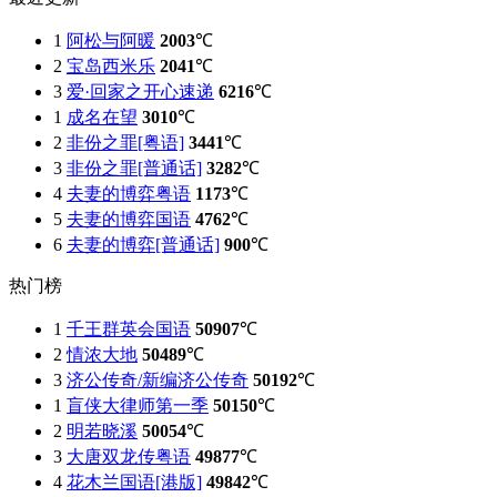
1
阿松与阿暖
2003
℃
2
宝岛西米乐
2041
℃
3
爱·回家之开心速递
6216
℃
1
成名在望
3010
℃
2
非份之罪[粤语]
3441
℃
3
非份之罪[普通话]
3282
℃
4
夫妻的博弈粤语
1173
℃
5
夫妻的博弈国语
4762
℃
6
夫妻的博弈[普通话]
900
℃
热门榜
1
千王群英会国语
50907
℃
2
情浓大地
50489
℃
3
济公传奇/新编济公传奇
50192
℃
1
盲侠大律师第一季
50150
℃
2
明若晓溪
50054
℃
3
大唐双龙传粤语
49877
℃
4
花木兰国语[港版]
49842
℃