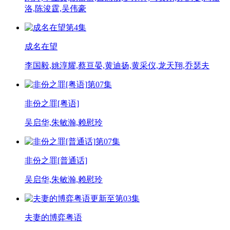
洛,陈浚霆,吴伟豪
第4集
成名在望
李国毅,姚淳耀,蔡亘晏,黄迪扬,黄采仪,龙天翔,乔瑟夫
第07集
非份之罪[粤语]
吴启华,朱敏瀚,赖慰玲
第07集
非份之罪[普通话]
吴启华,朱敏瀚,赖慰玲
更新至第03集
夫妻的博弈粤语