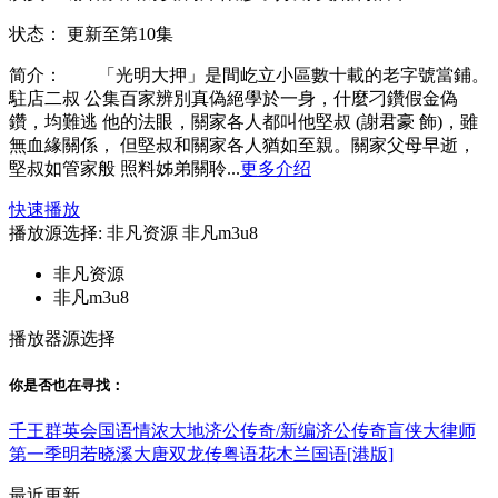
状态：
更新至第10集
简介：
「光明大押」是間屹立小區數十載的老字號當鋪。
駐店二叔 公集百家辨別真偽絕學於一身，什麼刁鑽假金偽
鑽，均難逃 他的法眼，關家各人都叫他堅叔 (謝君豪 飾)，雖
無血緣關係， 但堅叔和關家各人猶如至親。關家父母早逝，
堅叔如管家般 照料姊弟關聆...
更多介绍
快速播放
播放源选择:
非凡资源
非凡m3u8
非凡资源
非凡m3u8
播放器源选择
你是否也在
寻找
：
千王群英会国语
情浓大地
济公传奇/新编济公传奇
盲侠大律师
第一季
明若晓溪
大唐双龙传粤语
花木兰国语[港版]
最近更新