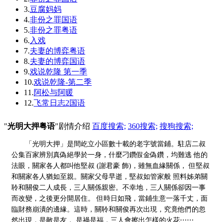
3.
豆腐妈妈
4.
非份之罪国语
5.
非份之罪粤语
6.
入戏
7.
夫妻的博弈粤语
8.
夫妻的博弈国语
9.
戏说乾隆 第一季
10.
戏说乾隆-第二季
11.
阿松与阿暖
12.
飞常日志2国语
"
光明大押粤语
"剧情介绍
百度搜索;
360搜索;
搜狗搜索;
「光明大押」是間屹立小區數十載的老字號當鋪。駐店二叔
公集百家辨別真偽絕學於一身，什麼刁鑽假金偽鑽，均難逃 他的
法眼，關家各人都叫他堅叔 (謝君豪 飾)，雖無血緣關係， 但堅叔
和關家各人猶如至親。關家父母早逝，堅叔如管家般 照料姊弟關
聆和關俊二人成長，三人關係親密。不幸地，三人關係卻因一事
而改變，之後更分開居住。 但時日如飛，當鋪生意一落千丈，面
臨財務崩潰的邊緣。這時，關聆和關俊再次出現，究竟他們的忽
然出現，是敵是友， 是禍是福，三人會擦出怎樣的火花⋯⋯