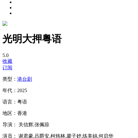
光明大押粤语
5.0
收藏
订阅
类型：
港台剧
年代：
2025
语言：
粤语
地区：
香港
导演：
关信辉,张佩琼
演员：
谢君豪,吕爵安,柯炜林,廖子妤,练美娟,何启华