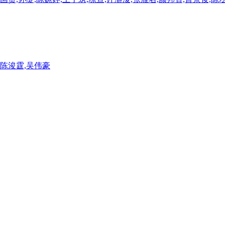
,陈浚霆,吴伟豪