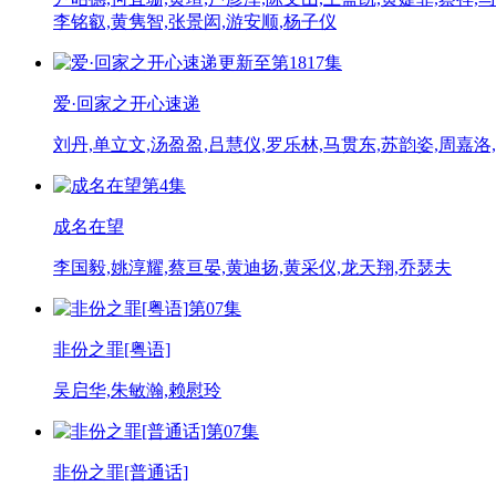
李铭叡,黄隽智,张景闳,游安顺,杨子仪
更新至第1817集
爱·回家之开心速递
刘丹,单立文,汤盈盈,吕慧仪,罗乐林,马贯东,苏韵姿,周嘉洛
第4集
成名在望
李国毅,姚淳耀,蔡亘晏,黄迪扬,黄采仪,龙天翔,乔瑟夫
第07集
非份之罪[粤语]
吴启华,朱敏瀚,赖慰玲
第07集
非份之罪[普通话]