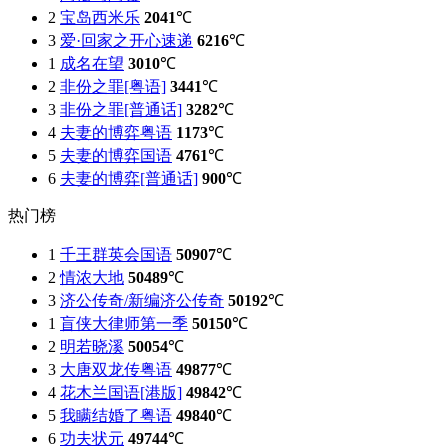
2
宝岛西米乐
2041
℃
3
爱·回家之开心速递
6216
℃
1
成名在望
3010
℃
2
非份之罪[粤语]
3441
℃
3
非份之罪[普通话]
3282
℃
4
夫妻的博弈粤语
1173
℃
5
夫妻的博弈国语
4761
℃
6
夫妻的博弈[普通话]
900
℃
热门榜
1
千王群英会国语
50907
℃
2
情浓大地
50489
℃
3
济公传奇/新编济公传奇
50192
℃
1
盲侠大律师第一季
50150
℃
2
明若晓溪
50054
℃
3
大唐双龙传粤语
49877
℃
4
花木兰国语[港版]
49842
℃
5
我瞒结婚了粤语
49840
℃
6
功夫状元
49744
℃