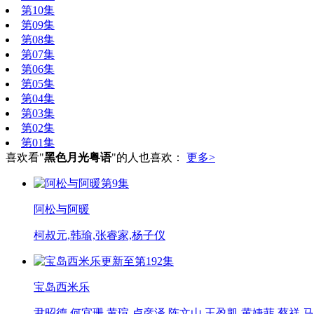
第10集
第09集
第08集
第07集
第06集
第05集
第04集
第03集
第02集
第01集
喜欢看"
黑色月光粤语
"的人也喜欢：
更多>
第9集
阿松与阿暖
柯叔元,韩瑜,张睿家,杨子仪
更新至第192集
宝岛西米乐
尹昭德,何宜珊,黄瑄,卢彦泽,陈文山,王盈凯,黄婕菲,蔡祥,马