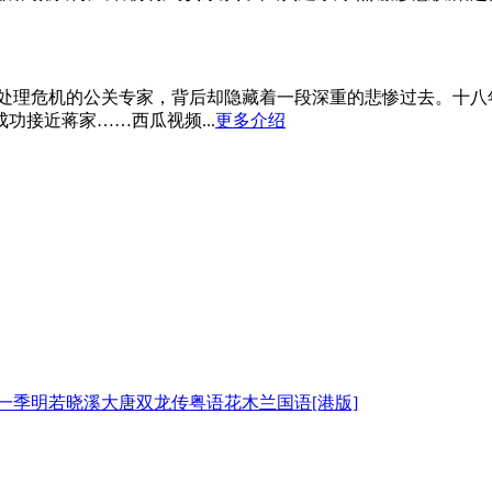
理危机的公关专家，背后却隐藏着一段深重的悲惨过去。十八年
接近蒋家……西瓜视频...
更多介绍
一季
明若晓溪
大唐双龙传粤语
花木兰国语[港版]