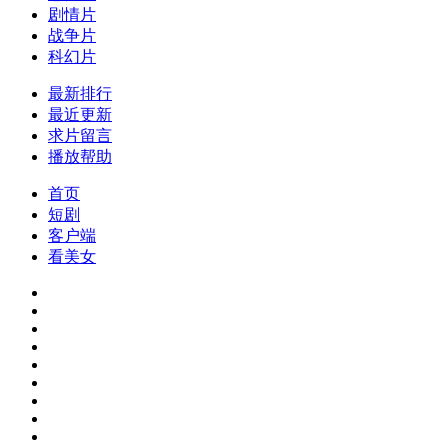
剧情片
战争片
科幻片
最新排行
最近更新
求片留言
播放帮助
首页
短剧
客户端
看美女