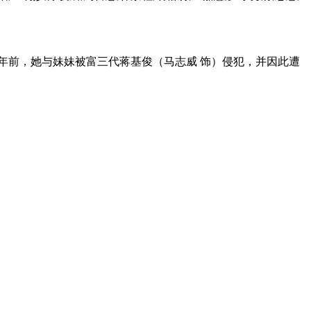
前，她与妹妹被富三代蒋基俊（马志威 饰）侵犯，并因此遭