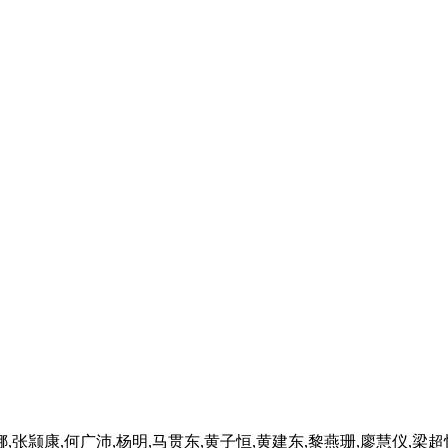
,张颕康,何广沛,杨明,马贯东,黄子恒,黄建东,黎燕珊,廖慧仪,梁超