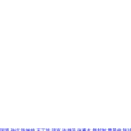
国贤,孙绽,陈婉婷,王丁筑,璟宣,许瀞蔆,张雁名,颜邦智,曹景俊,陈玹