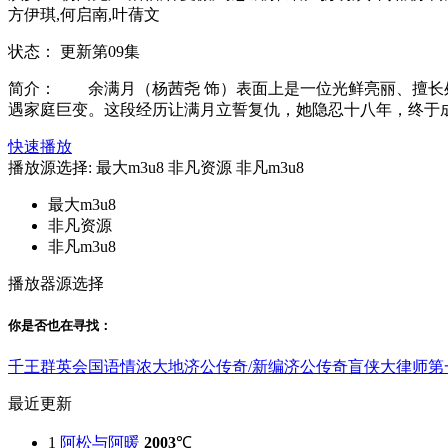
方伊琪,何启南,叶蒨文
状态：
更新第09集
简介：
余满月（杨茜尧 饰）表面上是一位光鲜亮丽、擅长处
遇家庭巨变。这段经历让满月立誓复仇，她隐忍十八年，终于成功
快速播放
播放源选择:
最大m3u8
非凡资源
非凡m3u8
最大m3u8
非凡资源
非凡m3u8
播放器源选择
你是否也在
寻找
：
千王群英会国语
情浓大地
济公传奇/新编济公传奇
盲侠大律师第
最近更新
1
阿松与阿暖
2003
℃