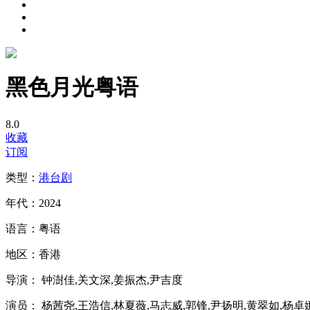
黑色月光粤语
8.0
收藏
订阅
类型：
港台剧
年代：
2024
语言：
粤语
地区：
香港
导演：
钟澍佳,关文深,姜振杰,尹吉度
演员：
杨茜尧,王浩信,林夏薇,马志威,郭锋,尹扬明,黄翠如,杨卓娜