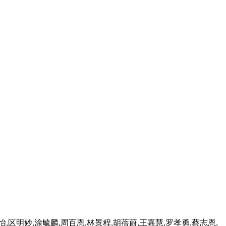
怡,区明妙,涂毓麟,周百恩,林景程,胡蓓蔚,王嘉慧,罗孝勇,蔡志恩,