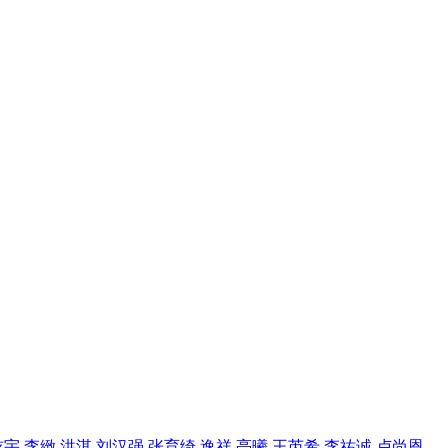
宇,李緻,洪淇,刘汉强,张育绮,逸祥,亮曦,王芮希,李祐诚,卢尚恩,