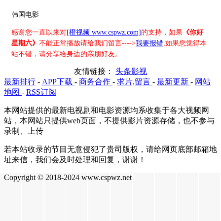
韩国电影
感谢您一直以来对
[橙视频 www.cspwz.com]
的支持，如果
《你好
星期六》
不能正常播放请给我们留言---->
我要报错
,如果您觉得本
站不错，请分享给身边的亲朋好友。
友情链接：
头条影视
最新排行
-
APP下载
-
商务合作
-
求片,留言
-
最新更新
-
网站
地图
-
RSS订阅
本网站提供的最新电视剧和电影资源均系收集于各大视频网
站，本网站只提供web页面，不提供影片资源存储，也不参与
录制、上传
若本站收录的节目无意侵犯了贵司版权，请给网页底部邮箱地
址来信，我们会及时处理和回复，谢谢！
Copyright © 2018-2024 www.cspwz.net