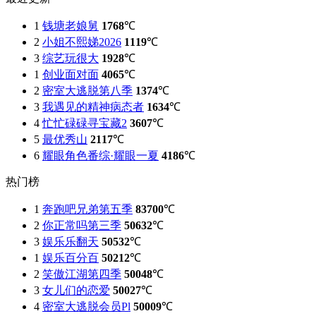
1
钱塘老娘舅
1768
℃
2
小姐不熙娣2026
1119
℃
3
综艺玩很大
1928
℃
1
创业面对面
4065
℃
2
密室大逃脱第八季
1374
℃
3
我遇见的精神病态者
1634
℃
4
忙忙碌碌寻宝藏2
3607
℃
5
最优秀山
2117
℃
6
耀眼角色番综·耀眼一夏
4186
℃
热门榜
1
奔跑吧兄弟第五季
83700
℃
2
你正常吗第三季
50632
℃
3
娱乐乐翻天
50532
℃
1
娱乐百分百
50212
℃
2
笑傲江湖第四季
50048
℃
3
女儿们的恋爱
50027
℃
4
密室大逃脱会员Pl
50009
℃