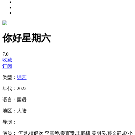
你好星期六
7.0
收藏
订阅
类型：
综艺
年代：
2022
语言：
国语
地区：
大陆
导演：
演员：
何炅,檀健次,李雪琴,秦霄贤,王鹤棣,黄明昊,蔡文静,赵小