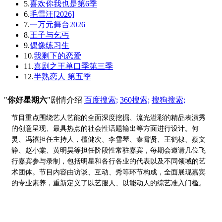
5.
喜欢你我也是第6季
6.
毛雪汪[2026]
7.
一万元舞台2026
8.
王子与乞丐
9.
偶像练习生
10.
我剩下的恋爱
11.
喜剧之王单口季第三季
12.
半熟恋人 第五季
"
你好星期六
"剧情介绍
百度搜索;
360搜索;
搜狗搜索;
节目重点围绕艺人艺能的全面深度挖掘、流光溢彩的精品表演秀
的创意呈现、最具热点的社会性话题输出等方面进行设计。何
炅、冯禧担任主持人，檀健次、李雪琴、秦霄贤、王鹤棣、蔡文
静、赵小棠、黄明昊等担任阶段性常驻嘉宾，每期会邀请几位飞
行嘉宾参与录制，包括明星和各行各业的代表以及不同领域的艺
术团体。节目内容由访谈、互动、秀等环节构成，全面展现嘉宾
的专业素养，重新定义了以艺服人、以能动人的综艺准入门槛。