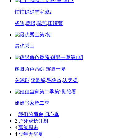
第1期下
忙忙碌碌寻宝藏2
杨迪,庞博,武艺,田曦薇
第7期
最优秀山
第1期
耀眼角色番综·耀眼一夏
关晓彤,李昀锐,毛俊杰,边天扬
第2期陪看
姐姐当家第二季
1.
我们的宿舍,归心季
2.
户外成长计划
3.
离线周末
4.
少年无尽夏