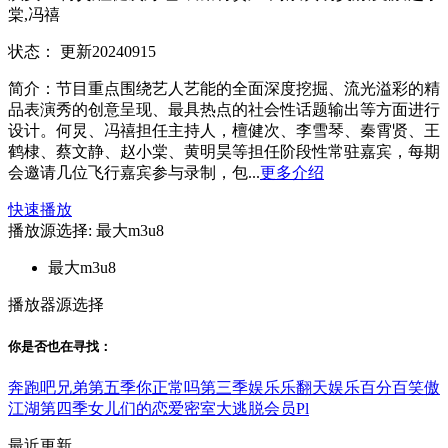
棠,冯禧
状态：
更新20240915
简介：
节目重点围绕艺人艺能的全面深度挖掘、流光溢彩的精
品表演秀的创意呈现、最具热点的社会性话题输出等方面进行
设计。何炅、冯禧担任主持人，檀健次、李雪琴、秦霄贤、王
鹤棣、蔡文静、赵小棠、黄明昊等担任阶段性常驻嘉宾，每期
会邀请几位飞行嘉宾参与录制，包...
更多介绍
快速播放
播放源选择:
最大m3u8
最大m3u8
播放器源选择
你是否也在
寻找
：
奔跑吧兄弟第五季
你正常吗第三季
娱乐乐翻天
娱乐百分百
笑傲
江湖第四季
女儿们的恋爱
密室大逃脱会员Pl
最近更新