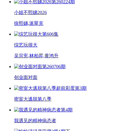
第260224期
小姐不熙娣2026
徐熙娣,派翠克
第606集
综艺玩很大
吴宗宪,林柏昇,黄鸿升
第260706期
创业面对面
超前彩蛋第3期
密室大逃脱第八季
第4期
我遇见的精神病态者