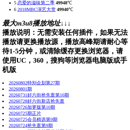
5
恋爱的滋味第二季
49948
℃
6
2018MBC演艺大赏
49940
℃
最大m3u8播放地址↓↓↓
播放说明：无需安装任何插件，如果无法
播放请更换播放源，播放高峰期请耐心等
待1-5分钟，或清除缓存更换浏览器，请
使用UC，360，搜狗等浏览器电脑版或手
机版
20260802特别企划第27期
20260801期
20260731好六街抢先逛第10期
20260728好六街新店抢先逛
20260726加更版第10期
20260725期正片
20260725会员精选第9期
20260724抢先逛第9期