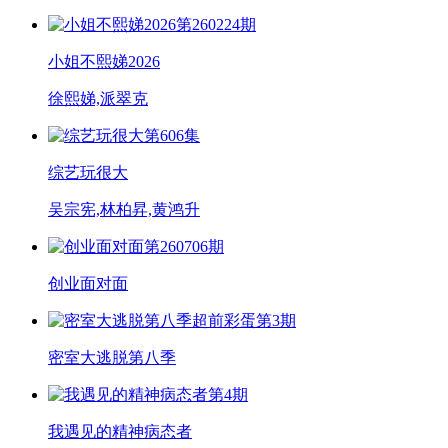
第260224期
小姐不熙娣2026
徐熙娣,派翠克
第606集
综艺玩很大
吴宗宪,林柏昇,黄鸿升
第260706期
创业面对面
超前彩蛋第3期
密室大逃脱第八季
第4期
我遇见的精神病态者