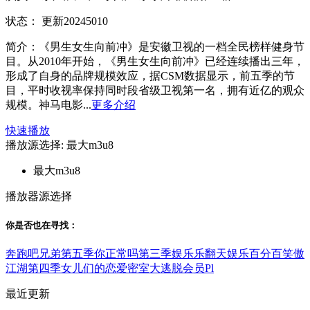
状态：
更新20245010
简介：
《男生女生向前冲》是安徽卫视的一档全民榜样健身节
目。从2010年开始，《男生女生向前冲》已经连续播出三年，
形成了自身的品牌规模效应，据CSM数据显示，前五季的节
目，平时收视率保持同时段省级卫视第一名，拥有近亿的观众
规模。神马电影...
更多介绍
快速播放
播放源选择:
最大m3u8
最大m3u8
播放器源选择
你是否也在
寻找
：
奔跑吧兄弟第五季
你正常吗第三季
娱乐乐翻天
娱乐百分百
笑傲
江湖第四季
女儿们的恋爱
密室大逃脱会员Pl
最近更新