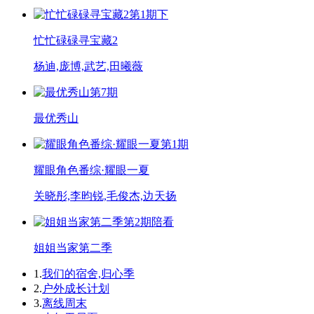
第1期下
忙忙碌碌寻宝藏2
杨迪,庞博,武艺,田曦薇
第7期
最优秀山
第1期
耀眼角色番综·耀眼一夏
关晓彤,李昀锐,毛俊杰,边天扬
第2期陪看
姐姐当家第二季
1.
我们的宿舍,归心季
2.
户外成长计划
3.
离线周末