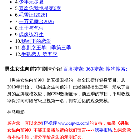
4.
少年无尽夏
5.
喜欢你我也是第6季
6.
毛雪汪[2026]
7.
一万元舞台2026
8.
王子与乞丐
9.
偶像练习生
10.
我剩下的恋爱
11.
喜剧之王单口季第三季
12.
半熟恋人 第五季
"
男生女生向前冲
"剧情介绍
百度搜索;
360搜索;
搜狗搜索;
《男生女生向前冲》是安徽卫视的一档全民榜样健身节目。从
2010年开始，《男生女生向前冲》已经连续播出三年，形成了自
身的品牌规模效应，据CSM数据显示，前五季的节目，平时收视
率保持同时段省级卫视第一名，拥有近亿的观众规模。
神马电影
感谢您一直以来对
[橙视频 www.cspwz.com]
的支持，如果
《男生
女生向前冲》
不能正常播放请给我们留言---->
我要报错
,如果您觉
得本站不错，请分享给身边的亲朋好友。