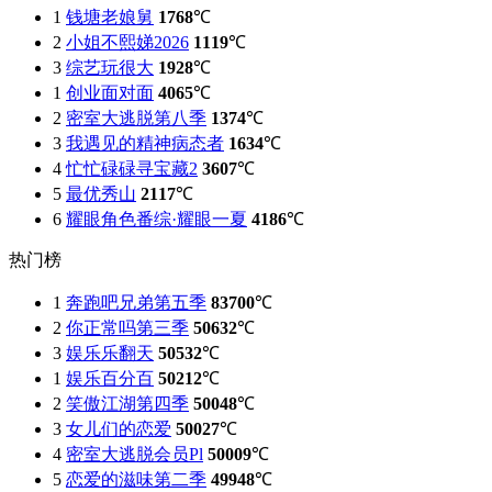
1
钱塘老娘舅
1768
℃
2
小姐不熙娣2026
1119
℃
3
综艺玩很大
1928
℃
1
创业面对面
4065
℃
2
密室大逃脱第八季
1374
℃
3
我遇见的精神病态者
1634
℃
4
忙忙碌碌寻宝藏2
3607
℃
5
最优秀山
2117
℃
6
耀眼角色番综·耀眼一夏
4186
℃
热门榜
1
奔跑吧兄弟第五季
83700
℃
2
你正常吗第三季
50632
℃
3
娱乐乐翻天
50532
℃
1
娱乐百分百
50212
℃
2
笑傲江湖第四季
50048
℃
3
女儿们的恋爱
50027
℃
4
密室大逃脱会员Pl
50009
℃
5
恋爱的滋味第二季
49948
℃