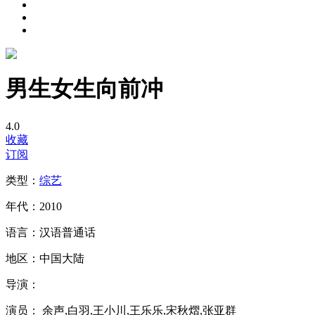
男生女生向前冲
4.0
收藏
订阅
类型：
综艺
年代：
2010
语言：
汉语普通话
地区：
中国大陆
导演：
演员：
余声,白羽,王小川,王乐乐,宋秋熠,张亚群