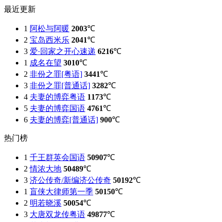
最近更新
1
阿松与阿暖
2003
℃
2
宝岛西米乐
2041
℃
3
爱·回家之开心速递
6216
℃
1
成名在望
3010
℃
2
非份之罪[粤语]
3441
℃
3
非份之罪[普通话]
3282
℃
4
夫妻的博弈粤语
1173
℃
5
夫妻的博弈国语
4761
℃
6
夫妻的博弈[普通话]
900
℃
热门榜
1
千王群英会国语
50907
℃
2
情浓大地
50489
℃
3
济公传奇/新编济公传奇
50192
℃
1
盲侠大律师第一季
50150
℃
2
明若晓溪
50054
℃
3
大唐双龙传粤语
49877
℃