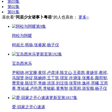
第03集
第02集
第01集
喜欢看"
同居少女诸事卜粤语
"的人也喜欢：
更多>
第9集
阿松与阿暖
柯叔元,韩瑜,张睿家,杨子仪
更新至第192集
宝岛西米乐
尹昭德,何宜珊,黄瑄,卢彦泽,陈文山,王盈凯,黄婕菲,蔡祥,
马国贤,孙绽,陈婉婷,王丁筑,璟宣,许瀞蔆,张雁名,颜邦智,
曹景俊,陈玹宇,李緻,洪淇,刘汉强,张育绮,逸祥,亮曦,王芮
希,李祐诚,卢尚恩,李铭叡,黄隽智,张景闳,游安顺,杨子仪
更新至第1817集
爱·回家之开心速递