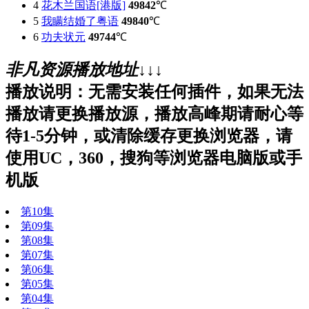
4
花木兰国语[港版]
49842
℃
5
我瞒结婚了粤语
49840
℃
6
功夫状元
49744
℃
非凡资源播放地址↓↓↓
播放说明：无需安装任何插件，如果无法
播放请更换播放源，播放高峰期请耐心等
待1-5分钟，或清除缓存更换浏览器，请
使用UC，360，搜狗等浏览器电脑版或手
机版
第10集
第09集
第08集
第07集
第06集
第05集
第04集