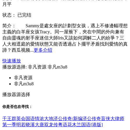
月平
状态：
已完结
简介：
Sammy是處女座的計劃型女孩，遇上不修邊幅理想
主義的白羊座女孩Tracy。同一屋簷下，夾在中間的外向兼有
自由靈魂的射手座迷信大師Iris又該如何調解二人的紛爭？三
人大相逕庭的愛情狀態又能否透過占卜擺平矛盾找到愛情的真
諦？西瓜视频...
更多介绍
快速播放
播放源选择:
非凡资源
非凡m3u8
非凡资源
非凡m3u8
播放器源选择
你是否也在
寻找
：
千王群英会国语
情浓大地
济公传奇/新编济公传奇
盲侠大律师
第一季
明若晓溪
大唐双龙传粤语
花木兰国语[港版]