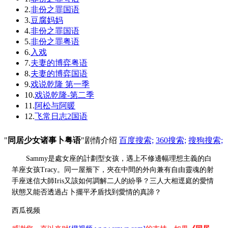
2.
非份之罪国语
3.
豆腐妈妈
4.
非份之罪国语
5.
非份之罪粤语
6.
入戏
7.
夫妻的博弈粤语
8.
夫妻的博弈国语
9.
戏说乾隆 第一季
10.
戏说乾隆-第二季
11.
阿松与阿暖
12.
飞常日志2国语
"
同居少女诸事卜粤语
"剧情介绍
百度搜索;
360搜索;
搜狗搜索;
Sammy是處女座的計劃型女孩，遇上不修邊幅理想主義的白
羊座女孩Tracy。同一屋簷下，夾在中間的外向兼有自由靈魂的射
手座迷信大師Iris又該如何調解二人的紛爭？三人大相逕庭的愛情
狀態又能否透過占卜擺平矛盾找到愛情的真諦？
西瓜视频