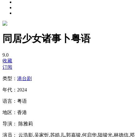
同居少女诸事卜粤语
9.0
收藏
订阅
类型：
港台剧
年代：
2024
语言：
粤语
地区：
香港
导演：
陈雅莉
演员：
云浩影,吴家忻,苏皓儿,郭嘉骏,何启华,陆骏光,林德信,邓