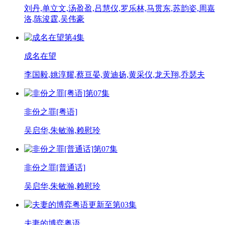
刘丹,单立文,汤盈盈,吕慧仪,罗乐林,马贯东,苏韵姿,周嘉
洛,陈浚霆,吴伟豪
第4集
成名在望
李国毅,姚淳耀,蔡亘晏,黄迪扬,黄采仪,龙天翔,乔瑟夫
第07集
非份之罪[粤语]
吴启华,朱敏瀚,赖慰玲
第07集
非份之罪[普通话]
吴启华,朱敏瀚,赖慰玲
更新至第03集
夫妻的博弈粤语