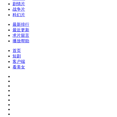
剧情片
战争片
科幻片
最新排行
最近更新
求片留言
播放帮助
首页
短剧
客户端
看美女