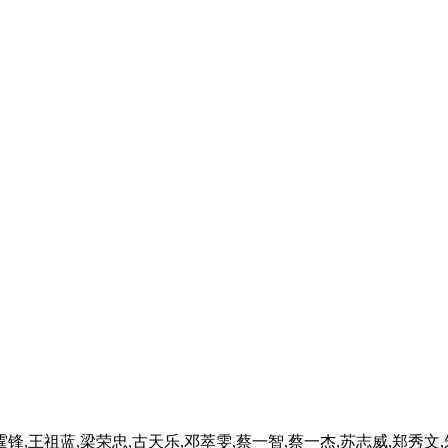
霆锋,王祖蓝,梁荣忠,古天乐,邓萃雯,蔡一智,蔡一杰,苏志威,郑秀文,