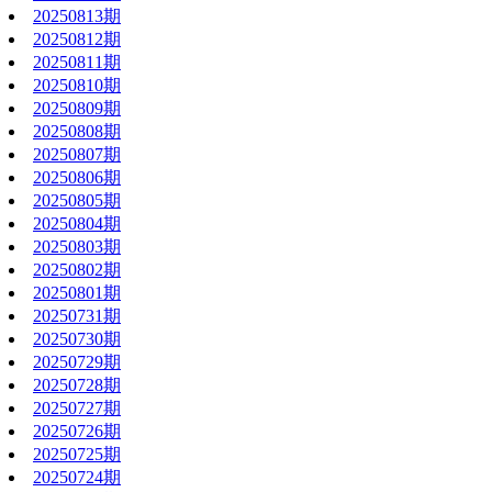
20250813期
20250812期
20250811期
20250810期
20250809期
20250808期
20250807期
20250806期
20250805期
20250804期
20250803期
20250802期
20250801期
20250731期
20250730期
20250729期
20250728期
20250727期
20250726期
20250725期
20250724期