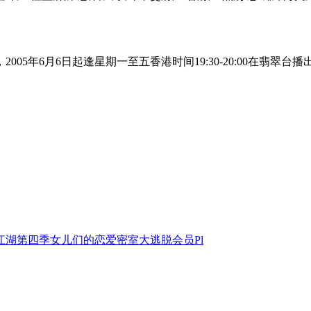
年6月6日起逢星期一至五香港时间19:30-20:00在翡翠台播
江湖第四季
女儿们的恋爱
密室大逃脱会员Pl