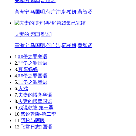
夫妻的博弈[普通话]
高海宁 马国明,何广沛,郭柏妍,黄智贤
第25集已完结
夫妻的博弈[粤语]
高海宁 马国明,何广沛,郭柏妍,黄智贤
1.
非份之罪粤语
2.
非份之罪国语
3.
豆腐妈妈
4.
非份之罪国语
5.
非份之罪粤语
6.
入戏
7.
夫妻的博弈粤语
8.
夫妻的博弈国语
9.
戏说乾隆 第一季
10.
戏说乾隆-第二季
11.
阿松与阿暖
12.
飞常日志2国语