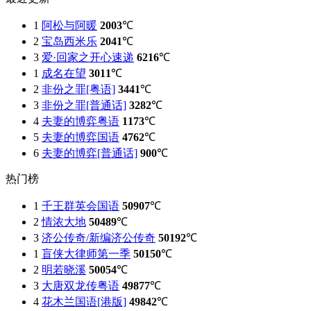
1
阿松与阿暖
2003
℃
2
宝岛西米乐
2041
℃
3
爱·回家之开心速递
6216
℃
1
成名在望
3011
℃
2
非份之罪[粤语]
3441
℃
3
非份之罪[普通话]
3282
℃
4
夫妻的博弈粤语
1173
℃
5
夫妻的博弈国语
4762
℃
6
夫妻的博弈[普通话]
900
℃
热门榜
1
千王群英会国语
50907
℃
2
情浓大地
50489
℃
3
济公传奇/新编济公传奇
50192
℃
1
盲侠大律师第一季
50150
℃
2
明若晓溪
50054
℃
3
大唐双龙传粤语
49877
℃
4
花木兰国语[港版]
49842
℃