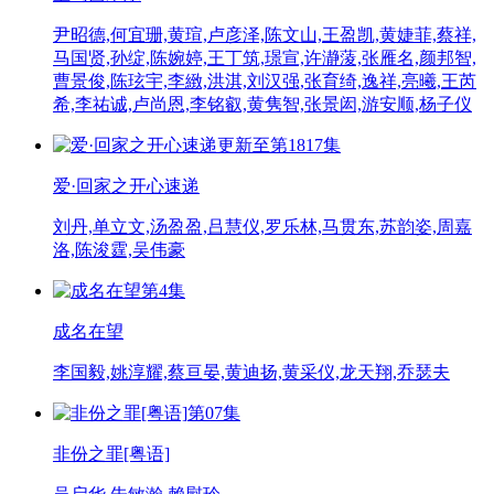
尹昭德,何宜珊,黄瑄,卢彦泽,陈文山,王盈凯,黄婕菲,蔡祥,
马国贤,孙绽,陈婉婷,王丁筑,璟宣,许瀞蔆,张雁名,颜邦智,
曹景俊,陈玹宇,李緻,洪淇,刘汉强,张育绮,逸祥,亮曦,王芮
希,李祐诚,卢尚恩,李铭叡,黄隽智,张景闳,游安顺,杨子仪
更新至第1817集
爱·回家之开心速递
刘丹,单立文,汤盈盈,吕慧仪,罗乐林,马贯东,苏韵姿,周嘉
洛,陈浚霆,吴伟豪
第4集
成名在望
李国毅,姚淳耀,蔡亘晏,黄迪扬,黄采仪,龙天翔,乔瑟夫
第07集
非份之罪[粤语]