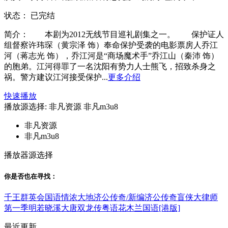
状态：
已完结
简介：
本剧为2012无线节目巡礼剧集之一。 保护证人
组督察许玮琛（黄宗泽 饰）奉命保护受袭的电影票房人乔江
河（蒋志光 饰），乔江河是“商场魔术手”乔江山（秦沛 饰）
的胞弟。江河得罪了一名沈阳有势力人士熊飞，招致杀身之
祸。警方建议江河接受保护...
更多介绍
快速播放
播放源选择:
非凡资源
非凡m3u8
非凡资源
非凡m3u8
播放器源选择
你是否也在
寻找
：
千王群英会国语
情浓大地
济公传奇/新编济公传奇
盲侠大律师
第一季
明若晓溪
大唐双龙传粤语
花木兰国语[港版]
最近更新