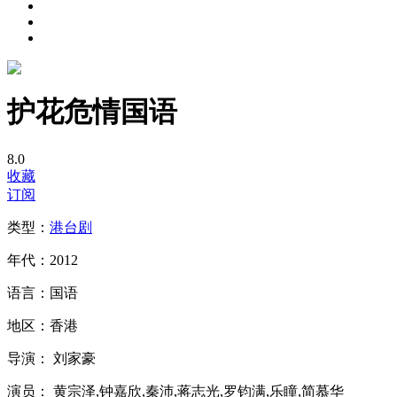
护花危情国语
8.0
收藏
订阅
类型：
港台剧
年代：
2012
语言：
国语
地区：
香港
导演：
刘家豪
演员：
黄宗泽,钟嘉欣,秦沛,蒋志光,罗钧满,乐瞳,简慕华