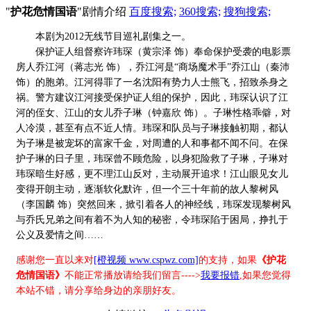
"
护花危情国语
"剧情介绍
百度搜索;
360搜索;
搜狗搜索;
本剧为2012无线节目巡礼剧集之一。
保护证人组督察许玮琛（黄宗泽 饰）奉命保护受袭的电影票
房人乔江河（蒋志光 饰），乔江河是“商场魔术手”乔江山（秦沛
饰）的胞弟。江河得罪了一名沈阳有势力人士熊飞，招致杀身之
祸。警方建议江河接受保护证人组的保护，因此，玮琛认识了江
河的侄女、江山的女儿乔子琳（钟嘉欣 饰）。子琳性格乖僻，对
人冷漠，甚至有点不近人情。玮琛和队员与子琳接触初期，都认
为子琳是被宠坏的富家千金，对周遭的人和事都不闻不问。在保
护子琳的日子里，玮琛曾不顾危险，以身犯险救了子琳，子琳对
玮琛暗生好感，更不理江山反对，主动展开追求！江山眼见女儿
变得开朗主动，逐渐软化默许，但一个三十年前的故人黎树风
（李国麟 饰）突然回来，掀引着各人的神经线，玮琛发现黎树风
与乔氏兄弟之间有着不为人知的秘密，令玮琛陷于困局，挣扎于
公义及爱情之间……
感谢您一直以来对
[橙视频 www.cspwz.com]
的支持，如果
《护花
危情国语》
不能正常播放请给我们留言---->
我要报错
,如果您觉得
本站不错，请分享给身边的亲朋好友。