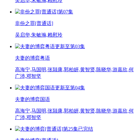
吴启华,朱敏瀚,赖慰玲
第07集
非份之罪[普通话]
吴启华,朱敏瀚,赖慰玲
更新至第03集
夫妻的博弈粤语
高海宁,马国明,张颕康,郭柏妍,黄智贤,陈晓华,游嘉欣,何
广沛,邓智坚
更新至第04集
夫妻的博弈国语
高海宁,马国明,张颕康,郭柏妍,黄智贤,陈晓华,游嘉欣,何
广沛,邓智坚
第25集已完结