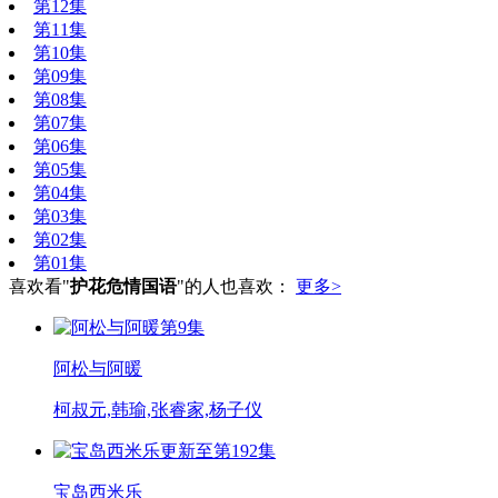
第12集
第11集
第10集
第09集
第08集
第07集
第06集
第05集
第04集
第03集
第02集
第01集
喜欢看"
护花危情国语
"的人也喜欢：
更多>
第9集
阿松与阿暖
柯叔元,韩瑜,张睿家,杨子仪
更新至第192集
宝岛西米乐